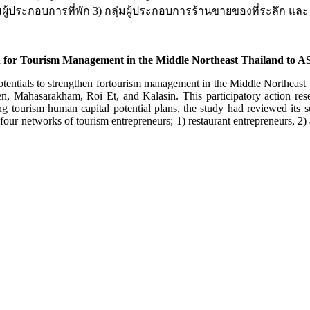
ุ่มผู้ประกอบการที่พัก 3) กลุ่มผู้ประกอบการร้านขายของที่ระลึก และ
hen for Tourism Management in the Middle Northeast Thailand 
otentials to strengthen fortourism management in the Middle Northeast T
n, Mahasarakham, Roi Et, and Kalasin. This participatory action res
g tourism human capital potential plans, the study had reviewed its s
four networks of tourism entrepreneurs; 1) restaurant entrepreneurs, 2