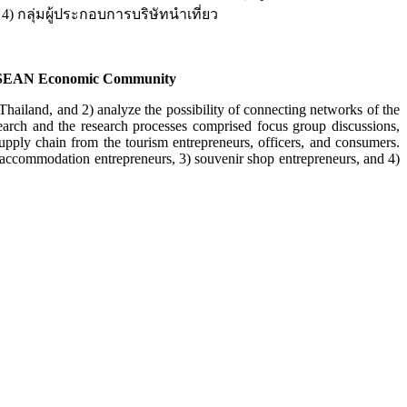
 4) กลุ่มผู้ประกอบการบริษัทนำเที่ยว
to ASEAN Economic Community
hailand, and 2) analyze the possibility of connecting networks of the
earch and the research processes comprised focus group discussions,
upply chain from the tourism entrepreneurs, officers, and consumers.
) accommodation entrepreneurs, 3) souvenir shop entrepreneurs, and 4)