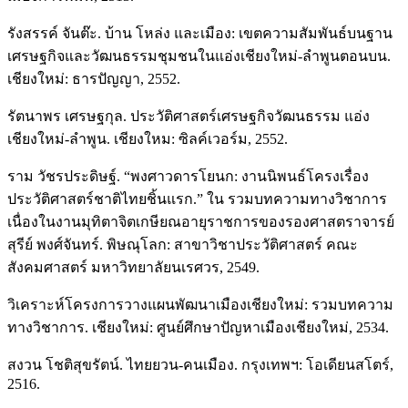
รังสรรค์ จันต๊ะ. บ้าน โหล่ง และเมือง: เขตความสัมพันธ์บนฐาน
เศรษฐกิจและวัฒนธรรมชุมชนในแอ่งเชียงใหม่-ลำพูนตอนบน.
เชียงใหม่: ธารปัญญา, 2552.
รัตนาพร เศรษฐกุล. ประวัติศาสตร์เศรษฐกิจวัฒนธรรม แอ่ง
เชียงใหม่-ลำพูน. เชียงใหม: ซิลค์เวอร์ม, 2552.
ราม วัชรประดิษฐ์. “พงศาวดารโยนก: งานนิพนธ์โครงเรื่อง
ประวัติศาสตร์ชาติไทยชิ้นแรก.” ใน รวมบทความทางวิชาการ
เนื่องในงานมุทิตาจิตเกษียณอายุราชการของรองศาสตราจารย์
สุรีย์ พงศ์จันทร์. พิษณุโลก: สาขาวิชาประวัติศาสตร์ คณะ
สังคมศาสตร์ มหาวิทยาลัยนเรศวร, 2549.
วิเคราะห์โครงการวางแผนพัฒนาเมืองเชียงใหม่: รวมบทความ
ทางวิชาการ. เชียงใหม่: ศูนย์ศึกษาปัญหาเมืองเชียงใหม่, 2534.
สงวน โชติสุขรัตน์. ไทยยวน-คนเมือง. กรุงเทพฯ: โอเดียนสโตร์,
2516.