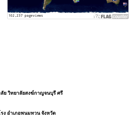
ย วิทยาลัยสงฆ์กาญจนบุรี ศรี
โรง อำเภอพนมทวน จังหวัด