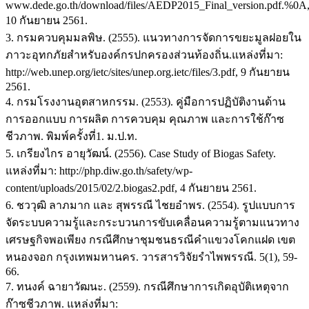
www.dede.go.th/download/files/AEDP2015_Final_version.pdf.%0A
10 กันยายน 2561.
3. กรมควบคุมมลพิษ. (2555). แนวทางการจัดการขยะมูลฝอยใน
ภาวะอุทกภัยสำหรับองค์กรปกครองส่วนท้องถิ่น.แหล่งที่มา:
http://web.unep.org/ietc/sites/unep.org.ietc/files/3.pdf, 9 กันยายน
2561.
4. กรมโรงงานอุตสาหกรรม. (2553). คู่มือการปฏิบัติงานด้าน
การออกแบบ การผลิต การควบคุม คุณภาพ และการใช้ก๊าซ
ชีวภาพ. พิมพ์ครั้งที่1. ม.ป.ท.
5. เกรียงไกร อายุวัฒน์. (2556). Case Study of Biogas Safety.
แหล่งที่มา: http://php.diw.go.th/safety/wp-
content/uploads/2015/02/2.biogas2.pdf, 4 กันยายน 2561.
6. ชววุฒิ ลาภมาก และ สุพรรณี ไชยอำพร. (2554). รูปแบบการ
จัดระบบความรู้และกระบวนการขับเคลื่อนความรู้ตามแนวทาง
เศรษฐกิจพอเพียง กรณีศึกษาชุมชนธรณีคำแขวงโคกแฝด เขต
หนองจอก กรุงเทพมหานคร. วารสารวิจัยรำไพพรรณี. 5(1), 59-
66.
7. ทนงค์ ฉายาวัฒนะ. (2559). กรณีศึกษาการเกิดอุบัติเหตุจาก
ก๊าซชีวภาพ. แหล่งที่มา: