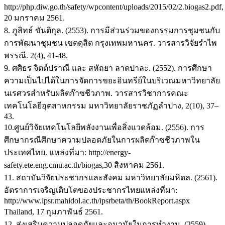
http://php.diw.go.th/safety/wpcontent/uploads/2015/02/2.biogas2.pdf,
20 มกราคม 2561.
8. ภูสิทธ์ ขันติกุล. (2553). การมีส่วนร่วมของกรรมการชุมชนกับ
การพัฒนาชุมชน เขตดุสิต กรุงเทพมหานคร. วารสารวิจัยรำไพ
พรรณี. 2(4), 41-48.
9. ศศิธร จิตต์ปราณี และ สหัถยา ลาดปาละ. (2552). การศึกษา
ความเป็นไปได้ในการจัดการขยะอินทรีย์ในบริเวณมหาวิทยาลัย
นเรศวรสำหรับผลิตก๊าซชีวภาพ. วารสารวิชาการคณะ
เทคโนโลยีอุตสาหกรรม มหาวิทยาลัยราชภัฏลําปาง, 2(10), 37–
43.
10.ศูนย์วิจัยเทคโนโลยีพลังงานเพื่อสิ่งแวดล้อม. (2556). การ
ศึกษากรณีศึกษาความปลอดภัยในการผลิตก๊าซชีวภาพใน
ประเทศไทย. แหล่งที่มา: http://energy-
safety.ete.eng.cmu.ac.th/biogas,30 สิงหาคม 2561.
11. สถาบันวิจัยประชากรและสังคม มหาวิทยาลัยมหิดล. (2561).
อัตราการเจริญเติบโตของประชากรไทยแหล่งที่มา:
http://www.ipsr.mahidol.ac.th/ipsrbeta/th/BookReport.aspx
Thailand, 17 กุมภาพันธ์ 2561.
12. ส่งเสริมความปลอดภัยและอนามัยในการทำงาน. (2559).