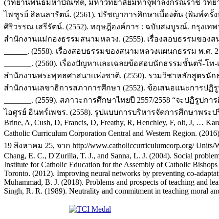
(วิทยานิพนธ์มหาบัณฑิต, มหาวิทยาลัยมหาจุฬาลงกรณราช วิทยา
ไพฑูรย์ สิลนลารัตน์. (2561). ปรัชญาการศึกษาเบื้องต้น (พิมพ์ครั้
ศิริวรรณ เสรีรัตน์. (2552). ทฤษฎีองค์การ : ฉบับสมบูรณ์. กรุงเท
สำนักงานแม่กองธรรมสนามหลวง. (2555). เรื่องสอบธรรมของสน
______. (2558). เรื่องสอบธรรมของสนามหลวงแผนกธรรม พ.ศ. 2
_______. (2560). เรื่องปัญหาและเฉลยข้อสอบนักธรรมชั้นตรี-โท
สำนักงานพระพุทธศาสนาแห่งชาติ. (2550). รวมวิชาหลักสูตรนักธ
สำนักงานเลขาธิการสภาการศึกษา (2552). ข้อเสนอแนะการปฏิรูปหา
_______. (2559). สภาวะการศึกษาไทยปี 2557/2558 “จะปฏิรูปการศ
ไอศูรย์ อินทร์เพชร. (2558). รูปแบบการบริหารจัดการศึกษาพร
Brine, A, Cush, D, Francis, D, Freathy, R, Henchley, F, olt, J, … Kare
Catholic Curriculum Corporation Central and Western Region. (2016). 
19 สิงหาคม 25, จาก http://www.catholiccurriculumcorp.org/ Units
Chang, E. C., D'Zurilla, T. J., and Sanna, L. J. (2004). Social proble
Institute for Catholic Education for the Assembly of Catholic Bishops
Toronto. (2012). Improving neural networks by preventing co-adaptati
Muhammad, B. J. (2018). Problems and prospects of teaching and lear
Singh, R. R. (1989). Neutrality and commitment in teaching moral and 