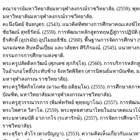
คณาจารย์มหาวิทยาลัยมหาจุฬาลงกรณ์ราชวิทยาลัย. (2559). พุทธ
มหาวิทยาลัยมหาจุฬาลงกรณ์ราชวิทยาลัย.
คะนึงนิตย์ จันทบุตร. (2543). แนวคิดทิศทางการศึกษาคณะสงฆ์ไทย
ชัยวัฒน์ สุทธิรัตน์. (2559). การพัฒนาหลักสูตรทฤษฎีสู่การปฏิบัติ (พิม
ธีรศักดิ์ (อุปรมัย) อุปไมยอธิชัย. (2560). พื้นฐานการจัดการศึกษา 
นภมณฑล สิบหมื่นเปี่ยม และวลัยพร ศิริภิรมณ์. (2545). แนวทา
กรรมการการศึกษาแห่งชาติ.
พระครูปลัดดิลกวัฒน์ (ศุภเดช สุภกิจฺโจ). (2560). การบริการหลัก
ในอำเภอโพธิ์ประทับช้าง จังหวัดพิจิตร (สารนิพนธ์มหาบัณฑิต, 
มหาจุฬาลงกรณ ราชวิทยาลัย).
พระครูวิชิตกิจโกศล (มานะชัย อติธมฺโม). (2555). การศึกษาส
บัณฑิต, มหาวิทยาลัยมหาจุฬาลงกรณราชวิทยาลัย).
พระครูสุวรรณวรการ (พิมพ์ทรัพย์ พุทฺธญาโณ). (2557). การพ
พระไพศาล วิสาโล. (2559). พระพุทธศาสนาไทยในอนาคตแนวโน้มและท
พระมหาสมบัติ อาภากโร (ระสารักษ์). (2557). การจัดการศึกษา
ราชวิทยาลัย).
พระสุริยา สํวโร (ดวงปัญญา). (2553). ความคิดเห็นเกี่ยวก