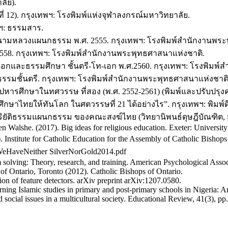
ลัย).
งที่ 12). กรุงเทพฯ: โรงพิมพ์แห่งจุฬาลงกรณ์มหาวิทยาลัย.
พฯ: ธรรมสาร.
ามหลวงแผนกธรรม พ.ศ. 2555. กรุงเทพฯ: โรงพิมพ์สำนักงานพระ
558. กรุงเทพฯ: โรงพิมพ์สำนักงานพระพุทธศาสนาแห่งชาติ.
-เอกและธรรมศึกษา ชั้นตรี-โท-เอก พ.ศ.2560. กรุงเทพฯ: โรงพิมพ
รรมชั้นตรี. กรุงเทพฯ: โรงพิมพ์สำนักงานพระพุทธศาสนาแห่งชาติ
รศึกษาในทศวรรษ ที่สอง (พ.ศ. 2552-2561) (พิมพ์และปรับปรุงครั้
ึกษาไทยให้ทันโลก ในศตวรรษที่ 21 ได้อย่างไร”. กรุงเทพฯ: พิมพ์ด
ะปริยัติธรรมแผนกธรรม ของคณะสงฆ์ไทย (วิทยานิพนธ์ดุษฎีบัณฑิต
n Walshe. (2017). Big ideas for religious education. Exeter: University
Institute for Catholic Education for the Assembly of Catholic Bishops 
/WeHaveNeither SilverNorGold2014.pdf
m solving: Theory, research, and training. American Psychological Assoc
 of Ontario, Toronto (2012). Catholic Bishops of Ontario.
on of feature detectors. arXiv preprint arXiv:1207.0580.
ning Islamic studies in primary and post-primary schools in Nigeria: 
social issues in a multicultural society. Educational Review, 41(3), pp