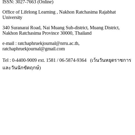
ISSN: 3027-7663 (Online)
Office of Lifelong Learning , Nakhon Ratchasima Rajabhat
University
340 Suranarai Road, Nai Muang Sub-district, Muang District,
Nakhon Ratchasima Province 30000, Thailand
e-mail : ratchaphruekjournal@nrru.ac.th,
ratchaphruekjournal@gmail.com
Tel : 0-4400-9009 ext. 1581 / 06-5874-9364 (เว้นวันหยุดราชการ
และวันนักขัตฤกษ์)