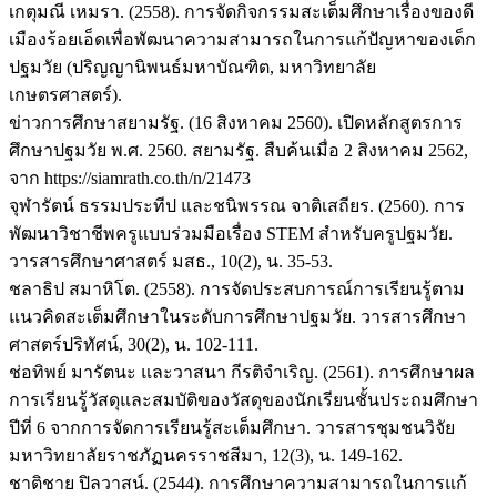
เกตุมณี เหมรา. (2558). การจัดกิจกรรมสะเต็มศึกษาเรื่องของดี
เมืองร้อยเอ็ดเพื่อพัฒนาความสามารถในการแก้ปัญหาของเด็ก
ปฐมวัย (ปริญญานิพนธ์มหาบัณฑิต, มหาวิทยาลัย
เกษตรศาสตร์).
ข่าวการศึกษาสยามรัฐ. (16 สิงหาคม 2560). เปิดหลักสูตรการ
ศึกษาปฐมวัย พ.ศ. 2560. สยามรัฐ. สืบค้นเมื่อ 2 สิงหาคม 2562,
จาก https://siamrath.co.th/n/21473
จุฬารัตน์ ธรรมประทีป และชนิพรรณ จาติเสถียร. (2560). การ
พัฒนาวิชาชีพครูแบบร่วมมือเรื่อง STEM สำหรับครูปฐมวัย.
วารสารศึกษาศาสตร์ มสธ., 10(2), น. 35-53.
ชลาธิป สมาหิโต. (2558). การจัดประสบการณ์การเรียนรู้ตาม
แนวคิดสะเต็มศึกษาในระดับการศึกษาปฐมวัย. วารสารศึกษา
ศาสตร์ปริทัศน์, 30(2), น. 102-111.
ช่อทิพย์ มารัตนะ และวาสนา กีรติจำเริญ. (2561). การศึกษาผล
การเรียนรู้วัสดุและสมบัติของวัสดุของนักเรียนชั้นประถมศึกษา
ปีที่ 6 จากการจัดการเรียนรู้สะเต็มศึกษา. วารสารชุมชนวิจัย
มหาวิทยาลัยราชภัฏนครราชสีมา, 12(3), น. 149-162.
ชาติชาย ปิลวาสน์. (2544). การศึกษาความสามารถในการแก้