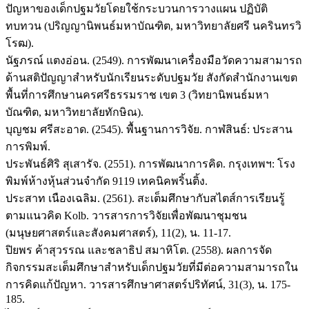
ปัญหาของเด็กปฐมวัยโดยใช้กระบวนการวางแผน ปฏิบัติ
ทบทวน (ปริญญานิพนธ์มหาบัณฑิต, มหาวิทยาลัยศรี นครินทรวิ
โรฒ).
นัฐภรณ์ แตงอ่อน. (2549). การพัฒนาเครื่องมือวัดความสามารถ
ด้านสติปัญญาสำหรับนักเรียนระดับปฐมวัย สังกัดสำนักงานเขต
พื้นที่การศึกษานครศรีธรรมราช เขต 3 (วิทยานิพนธ์มหา
บัณฑิต, มหาวิทยาลัยทักษิณ).
บุญชม ศรีสะอาด. (2545). พื้นฐานการวิจัย. กาฬสินธ์: ประสาน
การพิมพ์.
ประพันธ์ศิริ สุเสารัจ. (2551). การพัฒนาการคิด. กรุงเทพฯ: โรง
พิมพ์ห้างหุ้นส่วนจำกัด 9119 เทคนิคพริ้นติ้ง.
ประสาท เนืองเฉลิม. (2561). สะเต็มศึกษากับสไตส์การเรียนรู้
ตามแนวคิด Kolb. วารสารการวิจัยเพื่อพัฒนาชุมชน
(มนุษยศาสตร์และสังคมศาสตร์), 11(2), น. 11-17.
ปิยพร ค้าสุวรรณ และชลาธิป สมาหิโต. (2558). ผลการจัด
กิจกรรมสะเต็มศึกษาสำหรับเด็กปฐมวัยที่มีต่อความสามารถใน
การคิดแก้ปัญหา. วารสารศึกษาศาสตร์ปริทัศน์, 31(3), น. 175-
185.