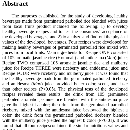
Abstract
The purposes established for the study of developing healthy
beverages made from germinated parboiled rice blended with juices
from local fruits product included the following: 1) to develop
healthy beverage recipes and to test the consumers’ acceptance of
the developed beverages, and 2) to analyze and find out the physical
values of the developed beverages. Four recipes were developed for
making healthy beverages of germinated parboiled rice mixed with
juices from local fruits. Main ingredients for Recipe ONE consisted
of 105 aromatic jasmine rice (Hommali) and antidesma (
Mao
) juice;
Recipe TWO comprised 105 aromatic jasmine rice and mulberry
juice; for Recipe THREE were riceberry and antidesma juice; and
Recipe FOUR were riceberry and mulberry juice. It was found that
the healthy beverage made from the germinated parboiled riceberry
and antidesma (
Mao
) juice provided better color, scent, and taste
than other recipes (P<0.05). The physical tests of the developed
recipes revealed these results: the drink from 105 germinated
parboiled aromatic jasmine rice blended with the antidesma juice
gave the highest L color; the drink from the germinated parboiled
riceberry mixed with the antidesma juice bestowed the highest a
color, the drink from the germinated parboiled riceberry blended
with the mulberry juice yielded the highest b color (P<0.01). It was
found that all four recipescontained the similar nutritious values and