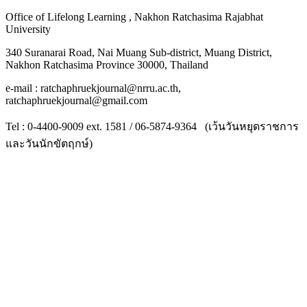
Office of Lifelong Learning , Nakhon Ratchasima Rajabhat
University
340 Suranarai Road, Nai Muang Sub-district, Muang District,
Nakhon Ratchasima Province 30000, Thailand
e-mail : ratchaphruekjournal@nrru.ac.th,
ratchaphruekjournal@gmail.com
Tel : 0-4400-9009 ext. 1581 / 06-5874-9364 (เว้นวันหยุดราชการ
และวันนักขัตฤกษ์)