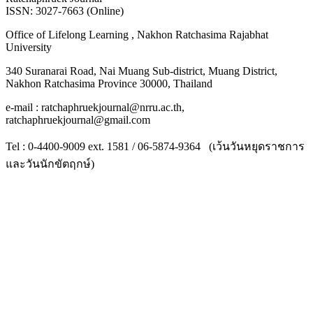
ISSN: 3027-7663 (Online)
Office of Lifelong Learning , Nakhon Ratchasima Rajabhat
University
340 Suranarai Road, Nai Muang Sub-district, Muang District,
Nakhon Ratchasima Province 30000, Thailand
e-mail : ratchaphruekjournal@nrru.ac.th,
ratchaphruekjournal@gmail.com
Tel : 0-4400-9009 ext. 1581 / 06-5874-9364 (เว้นวันหยุดราชการ
และวันนักขัตฤกษ์)