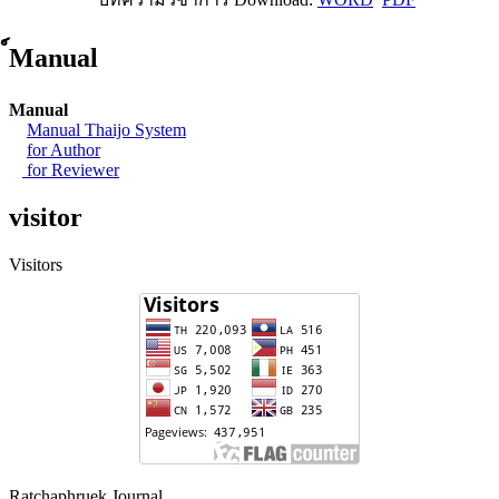
์Manual
Manual
Manual Thaijo System
for Author
for Reviewer
visitor
Visitors
Ratchaphruek Journal