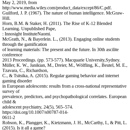
May 2, 2019, from
http://www.media.wiley.com/product_data/except/86/C.pdf.
Guilford, J. P. (1967). The nature of human intelligence. McGraw-
Hill.
Horn, B.M. & Staker, H. (2011). The Rise of K-12 Blended
Learning. Unpublished Pape,
: Innosight InstituteNaomi.
McGrath, N., & Bayerlein. L., (2013). Engaging online students
through the gamification
of learning materials: The present and the future. In 30th ascilite
conference
2013 Proceedings. (pp. 573-577). Macquarie University,Sydney.
Müller, K. W., Janikian, M., Dreier, M., Wölfling, K., Beutel, M. E.,
Tzavara, C., Richardson,
C., & Tsitsika, A. (2015). Regular gaming behavior and internet
gaming disorder
in European adolescents: results from a cross-national representative
survey of
prevalence, predictors, and psychopathological correlates. European
child &
adolescent psychiatry, 24(5), 565–574.
https://doi.org/10.1007/s00787-014-
0611-2
Robson, K., Plangger, K., Kietzmann, J. H., McCarthy, I., & Pitt, L.
(2015). Is it all a game?