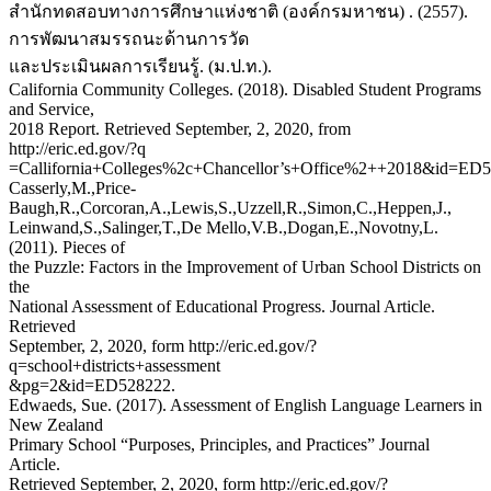
สำนักทดสอบทางการศึกษาแห่งชาติ (องค์กรมหาชน) . (2557).
การพัฒนาสมรรถนะด้านการวัด
และประเมินผลการเรียนรู้. (ม.ป.ท.).
California Community Colleges. (2018). Disabled Student Programs
and Service,
2018 Report. Retrieved September, 2, 2020, from
http://eric.ed.gov/?q
=Callifornia+Colleges%2c+Chancellor’s+Office%2++2018&id=ED
Casserly,M.,Price-
Baugh,R.,Corcoran,A.,Lewis,S.,Uzzell,R.,Simon,C.,Heppen,J.,
Leinwand,S.,Salinger,T.,De Mello,V.B.,Dogan,E.,Novotny,L.
(2011). Pieces of
the Puzzle: Factors in the Improvement of Urban School Districts on
the
National Assessment of Educational Progress. Journal Article.
Retrieved
September, 2, 2020, form http://eric.ed.gov/?
q=school+districts+assessment
&pg=2&id=ED528222.
Edwaeds, Sue. (2017). Assessment of English Language Learners in
New Zealand
Primary School “Purposes, Principles, and Practices” Journal
Article.
Retrieved September, 2, 2020, form http://eric.ed.gov/?