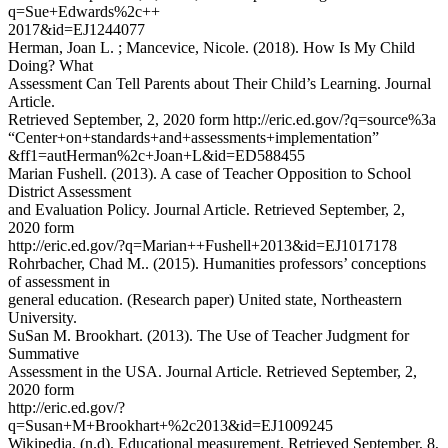
q=Sue+Edwards%2c++
2017&id=EJ1244077
Herman, Joan L. ; Mancevice, Nicole. (2018). How Is My Child
Doing? What
Assessment Can Tell Parents about Their Child’s Learning. Journal
Article.
Retrieved September, 2, 2020 form http://eric.ed.gov/?q=source%3a
“Center+on+standards+and+assessments+implementation”
&ff1=autHerman%2c+Joan+L&id=ED588455
Marian Fushell. (2013). A case of Teacher Opposition to School
District Assessment
and Evaluation Policy. Journal Article. Retrieved September, 2,
2020 form
http://eric.ed.gov/?q=Marian++Fushell+2013&id=EJ1017178
Rohrbacher, Chad M.. (2015). Humanities professors’ conceptions
of assessment in
general education. (Research paper) United state, Northeastern
University.
SuSan M. Brookhart. (2013). The Use of Teacher Judgment for
Summative
Assessment in the USA. Journal Article. Retrieved September, 2,
2020 form
http://eric.ed.gov/?
q=Susan+M+Brookhart+%2c2013&id=EJ1009245
Wikipedia. (n.d). Educational measurement. Retrieved September, 8,