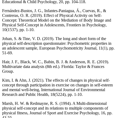
Educational & Child Psychology, 20, pp. 104-118.
Fernández-Bustos, J. G., Infantes-Paniagua, Á., Cuevas, R., &
Contreras, O. R. (2019). Effect of Physical Activity on Self-
Concept: Theoretical Model on the Mediation of Body Image and
Physical Self-Concept in Adolescents, Frontiers in Psychology,
10(1537), pp. 1-10.
Johan, S. & Tine, V. D. (2019). The long and short form of the
physical self-description questionnaire: Psychometric properties in
an adolescent sample, European Psychomotricity Journal, 11(1), pp.
51-69.
Hair, J. F., Black, W. C., Babin, B. J. & Anderson, R. E. (2019).
Multivariate data analysis (8th ed.). Florida: Taylor & Frances
Group.
Kim, I. & Ahn, J. (2021). The effects of changes in physical self-
concept through participation in exercise on changes in self-esteem
and mental well-being, International Journal of Environmental
Research and Public Health, 18(5224), pp. 1-10.
Marsh, H. W. & Redmayne, R. S. (1994). A Multi-dimensional
physical self-concept and its relations to multiple components of
physical fitness, Journal of Sport and Exercise Psychology, 16, pp.
43-55.