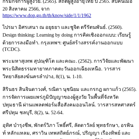
กรมกิจการผู้สูงวัย. (2565). สถิติผู้สูงอายุไทย ปี 2565. สืบค้นเมื่อ
20 สิงหาคม 2566, จาก
https://www.dop.go.th/th/know/side/1/1/1962
ไปรมา อิศรเสนา ณ อยุธยา และชูจิต ตรีรัตนพันธ์. (2560).
Design thinking: Learning by doing การคิดเชิงออกแบบ: เรียนรู้
ด้วยการลงมือทำ. กรุงเทพฯ: ศูนย์สร้างสรรค์งานออกแบบ
(TCDC).
พระมหาสุเทพ สุปณฺฑิโต และคณะ. (2562). การวิจัยและพัฒนา
พระนิสิตธรรมทายาทภาคตะวันออกเฉียงเหนือ. วารสาร
วิทยาลัยสงฆ์นครลำปาง, 8(1), น. 1-10.
สิรินธร สินจินดาวงศ์, รณิดา นุชนิยม และกรกฎ ผกาแก้ว (2565).
การจัดการเผยแพร่ภูมิปัญญาของผู้สูงวัย ในพื้นที่จังหวัด
ปทุมธานี ผ่านแพลตฟอร์มสื่อสังคมออนไลน์. วารสารสหศาสตร์
ศรีปทุม ชลบุรี, 8(2), น. 52-64.
อุทิศ บำรุงชีพ, พักตร์วิภา โพธิ์ศรี, ลัดดาวัลย์ พุทธรักษา, อรพิน
ท์ หลักแหลม, ศราวิน เทพสถิตย์ภรณ์, ปริญญา เรืองทิพย์ และ