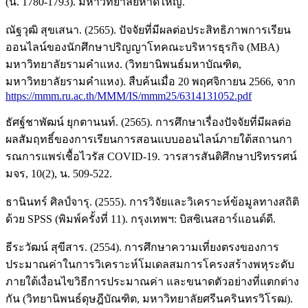
(น. 1780-1793). มหาวิทยาลัยหาดใหญ่.
ณัฐวุฒิ สุขเสนา. (2565). ปัจจัยที่มีผลต่อประสิทธิภาพการเรียน
ออนไลน์ของนักศึกษาปริญญาโทคณะบริหารธุรกิจ (MBA)
มหาวิทยาลัยรามคำแหง. (วิทยานิพนธ์มหาบัณฑิต,
มหาวิทยาลัยรามคำแหง). สืบค้นเมื่อ 20 พฤศจิกายน 2566, จาก
https://mmm.ru.ac.th/MMM/IS/mmm25/6314131052.pdf
ธัศฐ์ชาพัฒน์ ยุกตานนท์. (2565). การศึกษาเรื่องปัจจัยที่มีผลต่อ
ผลสัมฤทธิ์ของการเรียนการสอนแบบออนไลน์ภายใต้สถานกา
รณการแพร่เชื้อไวรัส COVID-19. วารสารสันติศึกษาปริทรรศน์
มจร, 10(2), น. 509-522.
ธานินทร์ ศิลป์จารุ. (2555). การวิจัยและวิเคราะห์ข้อมูลทางสถิติ
ด้วย SPSS (พิมพ์ครั้งที่ 11). กรุงเทพฯ: บิสซิเนสอาร์แอนด์ดี.
ธีระวัฒน์ สุขีสาร. (2554). การศึกษาความเที่ยงตรงของการ
ประมาณค่าในการวิเคราะห์โมเดลสมการโครงสร้างพหุระดับ
ภายใต้เงื่อนไขวิธีการประมาณค่า และขนาดตัวอย่างที่แตกต่าง
กัน (วิทยานิพนธ์ดุษฎีบัณฑิต, มหาวิทยาลัยศรีนครินทรวิโรฒ).