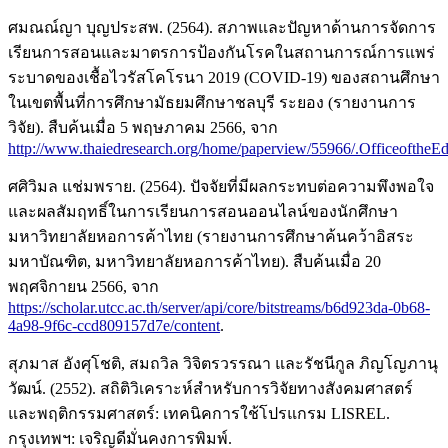
ศมณณ์ญา บุญประสพ. (2564). สภาพและปัญหาด้านการจัดการ
เรียนการสอนและมาตรการป้องกันโรคในสถานการณ์การแพร่
ระบาดของเชื้อไวรัสโคโรนา 2019 (COVID-19) ของสถานศึกษา
ในเขตพื้นที่การศึกษามัธยมศึกษาชลบุรี ระยอง (รายงานการ
วิจัย). สืบค้นเมื่อ 5 พฤษภาคม 2566, จาก
http://www.thaiedresearch.org/home/paperview/55966/.OfficeoftheE
ศศิวิมล แช่มพราย. (2564). ปัจจัยที่มีผลกระทบต่อความพึงพอใจ
และผลสัมฤทธิ์ในการเรียนการสอนออนไลน์ของนักศึกษา
มหาวิทยาลัยหอการค้าไทย (รายงานการศึกษาค้นคว้าอิสระ
มหาบัณฑิต, มหาวิทยาลัยหอการค้าไทย). สืบค้นเมื่อ 20
พฤศจิกายน 2566, จาก
https://scholar.utcc.ac.th/server/api/core/bitstreams/b6d923da-0b68-
4a98-9f6c-ccd809157d7e/content
.
สุภมาส อังศุโชติ, สมถวิล วิจิตรวรรณา และรัชนีกูล ภิญโญภานุ
วัฒน์. (2552). สถิติวิเคราะห์สำหรับการวิจัยทางสังคมศาสตร์
และพฤติกรรมศาสตร์: เทคนิคการใช้โปรแกรม LISREL.
กรุงเทพฯ: เจริญดีมั่นคงการพิมพ์.