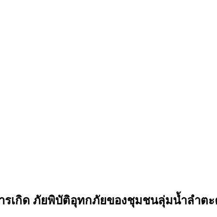
ารเกิด ภัยพิบัติอุทกภัยของชุมชนลุ่มนํ้าลำต