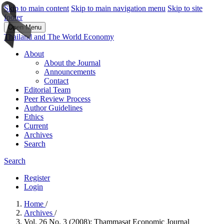
Skip to main content
Skip to main navigation menu
Skip to site
footer
Open Menu
Thailand and The World Economy
About
About the Journal
Announcements
Contact
Editorial Team
Peer Review Process
Author Guidelines
Ethics
Current
Archives
Search
Search
Register
Login
Home
/
Archives
/
Vol. 26 No. 3 (2008): Thammasat Economic Journal