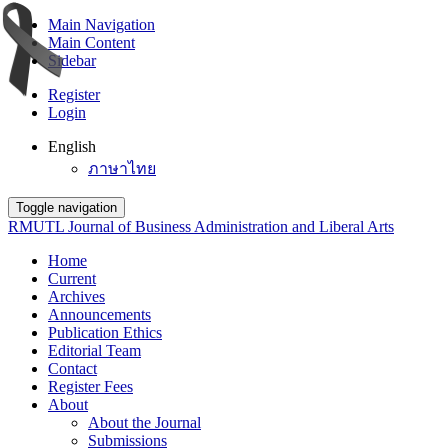
Main Navigation
Main Content
Sidebar
Register
Login
English
ภาษาไทย
Toggle navigation
RMUTL Journal of Business Administration and Liberal Arts
Home
Current
Archives
Announcements
Publication Ethics
Editorial Team
Contact
Register Fees
About
About the Journal
Submissions