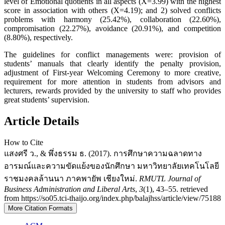
level of Emotional quotients in all aspects (X=3.99) with the highest
score in association with others (X=4.19); and 2) solved conflicts
problems with harmony (25.42%), collaboration (22.60%),
compromisation (22.27%), avoidance (20.91%), and competition
(8.80%), respectively.
The guidelines for conflict managements were: provision of
students’ manuals that clearly identify the penalty provision,
adjustment of First-year Welcoming Ceremony to more creative,
requirement for more attention in students from advisors and
lecturers, rewards provided by the university to staff who provides
great students’ supervision.
Article Details
How to Cite
แสงศรี ว., & พึ่งธรรม ธ. (2017). การศึกษาความฉลาดทาง
อารมณ์และความขัดแย้งของนักศึกษา มหาวิทยาลัยเทคโนโลยี
ราชมงคลล้านนา ภาคพายัพ เชียงใหม่.
RMUTL Journal of
Business Administration and Liberal Arts
,
3
(1), 43–55. retrieved
from https://so05.tci-thaijo.org/index.php/balajhss/article/view/75188
More Citation Formats