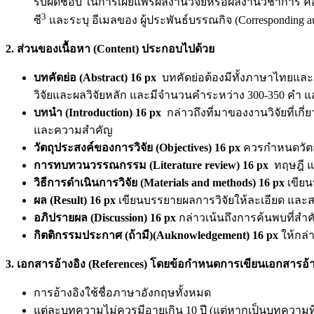
รับผิดชอบ ในการเผยแพร่ผลงานวิจัยหรือผลงานวิชาการ ค
3
ซี
และระบุ อีเมลของ ผู้ประพันธ์บรรณกิจ (Corresponding au
2. ส่วนของเนื้อหา (Content) ประกอบไปด้วย
บทคัดย่อ (
Abstract) 16 px
บทคัดย่อต้องมีทั้งภาษาไทยและ
วิจัยและผลวิจัยหลัก และมีจำนวนคำระหว่าง 300-350 คำ และ
บทนำ (
Introduction) 16 px
กล่าวถึงที่มาของงานวิจัยที่เ
และความสำคัญ
วัตถุประสงค์ของการวิจัย (
Objectives) 16 px
ควรกำหนดวัตถุ
การทบทวนวรรณกรรม (Literature review) 16 px
ทฤษฎี แน
วิธีการดำเนินการวิจัย (
Materials and methods) 16 px
เขียน
ผล (
Result) 16 px
เขียนบรรยายผลการวิจัยให้ละเอียด และสอ
อภิปรายผล (
Discussion) 16 px
กล่าวเน้นถึงการค้นพบที่สำคั
กิตติกรรมประกาศ (ถ้ามี)(
Auknowledgement) 16 px
ให้กล่า
3. เอกสารอ้างอิง (References) โดยข้อกำหนดการเขียนเอกสารอ้างอ
การอ้างอิงใช้ชื่อภาษาอังกฤษทั้งหมด
แต่ละบทความไม่ควรมีอายุเกิน 10 ปี (แต่หากเป็นบทความที่เ