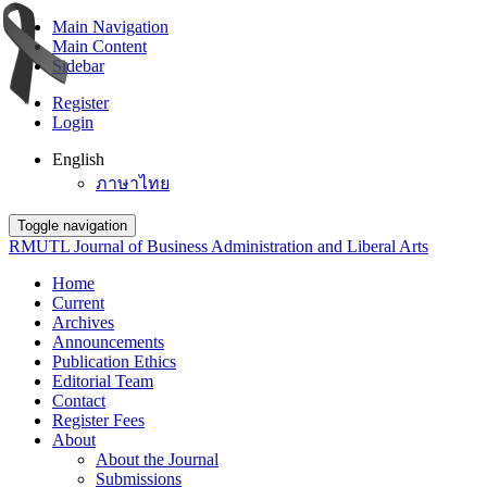
Main Navigation
Main Content
Sidebar
Register
Login
English
ภาษาไทย
Toggle navigation
RMUTL Journal of Business Administration and Liberal Arts
Home
Current
Archives
Announcements
Publication Ethics
Editorial Team
Contact
Register Fees
About
About the Journal
Submissions