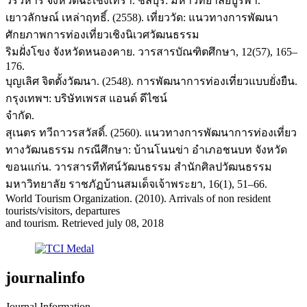
วรวิหาร จังหวัดฉะเชิงเทรา. ชลบุรี: มหาวิทยาลัยบูรพา.
เยาวลักษณ์ เหล่าฤทธิ์. (2558). เที่ยววัด: แนวทางการพัฒนา
ศักยภาพการท่องเที่ยวเชิงนิเวศวัฒนธรรม
ริมฝั่งโขง จังหวัดหนองคาย. วารสารบัณฑิตศึกษา, 12(57), 165–
176.
บุญเลิศ จิตตั้งวัฒนา. (2548). การพัฒนาการท่องเที่ยวแบบยั่งยืน.
กรุงเทพฯ: บริษัทเพรส แอนด์ ดีไซน์
จำกัด.
สุเนตร ทวีถาวรสวัสดิ์. (2560). แนวทางการพัฒนาการท่องเที่ยว
ทางวัฒนธรรม กรณีศึกษา: บ้านโนนข่า อำเภอชนบท จังหวัด
ขอนแก่น. วารสารทีทัศน์วัฒนธรรม สำนักศิลปวัฒนธรรม
มหาวิทยาลัย ราชภัฏบ้านสมเด็จเจ้าพระยา, 16(1), 51–66.
World Tourism Organization. (2010). Arrivals of non resident
tourists/visitors, departures
and tourism. Retrieved july 08, 2018
journalinfo
Journal Information