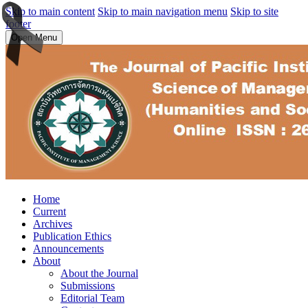
Skip to main content
Skip to main navigation menu
Skip to site
footer
Open Menu
Home
Current
Archives
Publication Ethics
Announcements
About
About the Journal
Submissions
Editorial Team