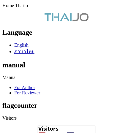
Home ThaiJo
Language
English
ภาษาไทย
manual
Manual
For Author
For Reviewer
flagcounter
Visitors