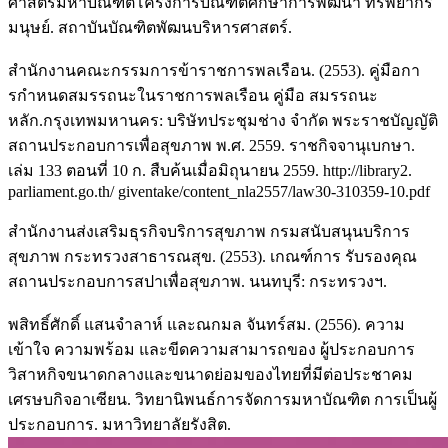
ศาสตรมหาบัณฑิตโครงการบัณฑิตศึกษาการพัฒนา ทรัพยากร
มนุษย์. สถาบันบัณฑิตพัฒนบริหารศาสตร์.
สํานักงานคณะกรรมการข้าราชการพลเรือน. (2553). คู่มือกา
รกําหนดสมรรถนะในราชการพลเรือน คู่มือ สมรรถนะ
หลัก.กรุงเทพมหานคร: บริษัทประชุมช่าง จํากัด พระราชบัญญัติ
สถานประกอบการเพื่อสุขภาพ พ.ศ. 2559. ราชกิจจานุเบกษา.
เล่ม 133 ตอนที่ 10 ก. สืบค้นเมื่อมิถุนายน 2559. http://library2.
parliament.go.th/ giventake/content_nla2557/law30-310359-10.pdf
สํานักงานส่งเสริมธุรกิจบริการสุขภาพ กรมสนับสนุนบริการ
สุขภาพ กระทรวงสาธารณสุข. (2553). เกณฑ์การ รับรองคุณ
สถานประกอบการสปาเพื่อสุขภาพ. นนทบุรี: กระทรวงฯ.
พสิทธิ์ศักดิ์ แสนจําลาห์ และณกมล จันทร์สม. (2556). ความ
เข้าใจ ความพร้อม และขีดความสามารถของ ผู้ประกอบการ
วิสาหกิจขนาดกลางและขนาดย่อมของไทยที่มีต่อประชาคม
เศรษบกิจอาเซียน. วิทยานิพนธ์การจัดการมหาบัณฑิต การเป็นผู้
ประกอบการ. มหาวิทยาลัยรังสิต.