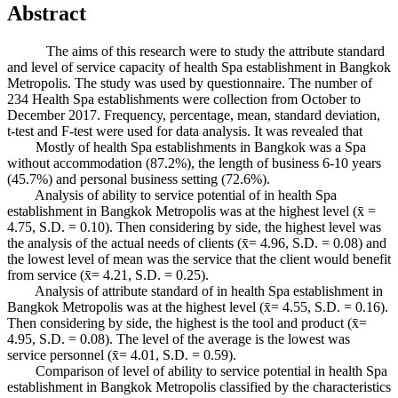
Abstract
The aims of this research were to study the attribute standard
and level of service capacity of health Spa establishment in Bangkok
Metropolis. The study was used by questionnaire. The number of
234 Health Spa establishments were collection from October to
December 2017. Frequency, percentage, mean, standard deviation,
t-test and F-test were used for data analysis. It was revealed that
Mostly of health Spa establishments in Bangkok was a Spa
without accommodation (87.2%), the length of business 6-10 years
(45.7%) and personal business setting (72.6%).
Analysis of ability to service potential of in health Spa
establishment in Bangkok Metropolis was at the highest level (x̄ =
4.75, S.D. = 0.10). Then considering by side, the highest level was
the analysis of the actual needs of clients (x̄= 4.96, S.D. = 0.08) and
the lowest level of mean was the service that the client would benefit
from service (x̄= 4.21, S.D. = 0.25).
Analysis of attribute standard of in health Spa establishment in
Bangkok Metropolis was at the highest level (x̄= 4.55, S.D. = 0.16).
Then considering by side, the highest is the tool and product (x̄=
4.95, S.D. = 0.08). The level of the average is the lowest was
service personnel (x̄= 4.01, S.D. = 0.59).
Comparison of level of ability to service potential in health Spa
establishment in Bangkok Metropolis classified by the characteristics