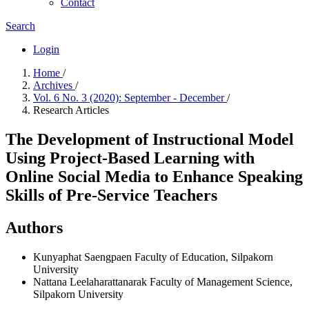
Contact
Search
Login
Home
/
Archives
/
Vol. 6 No. 3 (2020): September - December
/
Research Articles
The Development of Instructional Model
Using Project-Based Learning with
Online Social Media to Enhance Speaking
Skills of Pre-Service Teachers
Authors
Kunyaphat Saengpaen
Faculty of Education, Silpakorn
University
Nattana Leelaharattanarak
Faculty of Management Science,
Silpakorn University