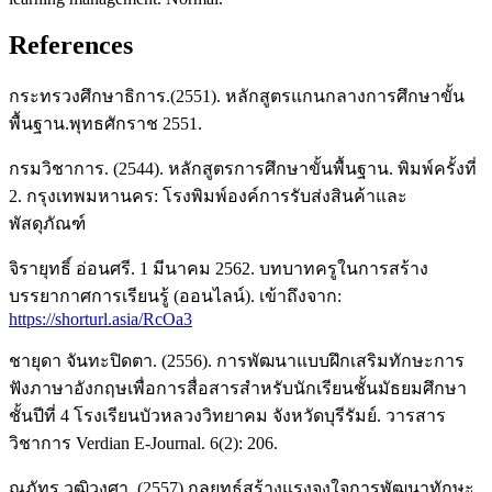
References
กระทรวงศึกษาธิการ.(2551). หลักสูตรแกนกลางการศึกษาขั้น
พื้นฐาน.พุทธศักราช 2551.
กรมวิชาการ. (2544). หลักสูตรการศึกษาขั้นพื้นฐาน. พิมพ์ครั้งที่
2. กรุงเทพมหานคร: โรงพิมพ์องค์การรับส่งสินค้าและ
พัสดุภัณฑ์
จิรายุทธิ์ อ่อนศรี. 1 มีนาคม 2562. บทบาทครูในการสร้าง
บรรยากาศการเรียนรู้ (ออนไลน์). เข้าถึงจาก:
https://shorturl.asia/RcOa3
ชายุดา จันทะปิดตา. (2556). การพัฒนาแบบฝึกเสริมทักษะการ
ฟังภาษาอังกฤษเพื่อการสื่อสารสำหรับนักเรียนชั้นมัธยมศึกษา
ชั้นปีที่ 4 โรงเรียนบัวหลวงวิทยาคม จังหวัดบุรีรัมย์. วารสาร
วิชาการ Verdian E-Journal. 6(2): 206.
ณภัทร วุฒิวงศา. (2557) กลยุทธ์สร้างแรงจูงใจการพัฒนาทักษะ