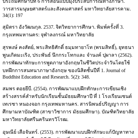
ประถมศึกษาปีที่ 6 การสอนแบบมุ่งประสบการณ์ทางภาษา.
วารสารมนุษยศาสตร์และสังคมศาสตร์ มหาวิทยาลัยสารคาม.
34(1): 197
สุมิตรา อังวัฒนกุล. 2537. จิตวิทยาการศึกษา. พิมพ์ครั้งที่ 3.
กรุงเทพมหานคร: จุฬาลงกรณ์ มหาวิทยาลัย
สุรพงษ์ คงสัตย์, พระสิทธิศักดิ์ ธมฺมทายาโท (พรมสิทธิ์), ยุทธนา
พูนเกิดมะเริง, ประพันธ์ นึกกระโทกและ จำนงค์ ปุผาลา (2562).
การพัฒนาทักษะการพูดภาษาอังกฤษในชีวิตประจำวันโดยใช้
บทฝึกการสนทนาภาษาอังกฤษ ของนิสิตชั้นปีที่ 1. Journal of
Buddhist Education and Research. 5(2): 348.
สมพร ตอยยีบี. (2554). การพัฒนาแบบฝึกทักษะการเขียนเชิง
สร้างสรรค์สำหรับนักเรียนชั้นมัธยมศึกษาปี ที่ 1 โรงเรียนเซนต์
เทเรซา หนองจอก กรุงเทพมหานคร. สารนิพนธ์ปริญญา การ
ศึกษามหาบัณฑิต (สาขาวิชาการ มัธยมศึกษา). บัณฑิตวิทยาลัย
มหาวิทยาลัยศรีนครินทรวิโรฒ.
อุษณีย์ เสือจันทร์. (2553). การพัฒนาแบบฝึกทักษะแก้ปัญหาทาง