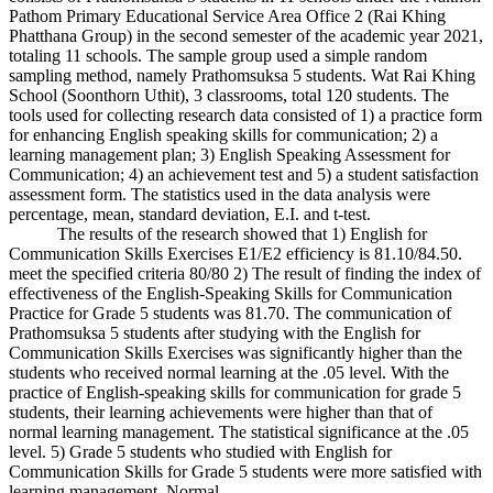
Pathom Primary Educational Service Area Office 2 (Rai Khing
Phatthana Group) in the second semester of the academic year 2021,
totaling 11 schools. The sample group used a simple random
sampling method, namely Prathomsuksa 5 students. Wat Rai Khing
School (Soonthorn Uthit), 3 classrooms, total 120 students. The
tools used for collecting research data consisted of 1) a practice form
for enhancing English speaking skills for communication; 2) a
learning management plan; 3) English Speaking Assessment for
Communication; 4) an achievement test and 5) a student satisfaction
assessment form. The statistics used in the data analysis were
percentage, mean, standard deviation, E.I. and t-test.
The results of the research showed that 1) English for
Communication Skills Exercises E1/E2 efficiency is 81.10/84.50.
meet the specified criteria 80/80 2) The result of finding the index of
effectiveness of the English-Speaking Skills for Communication
Practice for Grade 5 students was 81.70. The communication of
Prathomsuksa 5 students after studying with the English for
Communication Skills Exercises was significantly higher than the
students who received normal learning at the .05 level. With the
practice of English-speaking skills for communication for grade 5
students, their learning achievements were higher than that of
normal learning management. The statistical significance at the .05
level. 5) Grade 5 students who studied with English for
Communication Skills for Grade 5 students were more satisfied with
learning management. Normal.