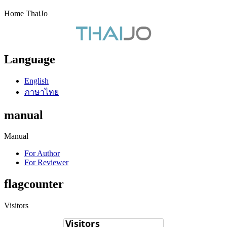
Home ThaiJo
Language
English
ภาษาไทย
manual
Manual
For Author
For Reviewer
flagcounter
Visitors