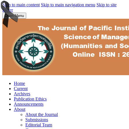
Skip to main content
Skip to main navigation menu
Skip to site
footer
Open Menu
Home
Current
Archives
Publication Ethics
Announcements
About
About the Journal
Submissions
Editorial Team