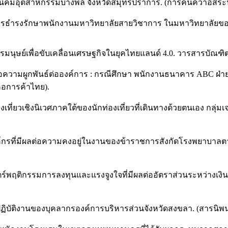
นนิคมอุตสาหกรรมบางพลี จังหวัดสมุทรปราการ. (การค้นคว้าอิสร
ทางการธำรงรักษาพนักงานมหาวิทยาลัยสายวิชาการ ในมหาวิทยาลัย
รมนุษย์เพื่อขับเคลื่อนเศรษฐกิจในยุคไทยแลนด์ 4.0. วารสารบัณฑิ
ความผูกพันธ์ต่อองค์การ : กรณีศึกษา พนักงานธนาคาร ABC ฝ่ายอนุม
หอการค้าไทย).
องเที่ยวเชิงนิเวศภาคใต้ของนักท่องเที่ยวที่เดินทางด้วยตนเอง ก
์กรที่มีผลต่อความคงอยู่ในงานของข้าราชการสังกัดโรงพยาบาลต
าสตร์พฤติกรรมการลงทุนและแรงจูงใจที่มีผลต่ออัตราส่วนระหว่าง
รปฏิบัติงานของบุคลากรองค์การบริหารส่วนจังหวัดสงขลา. (สารนิ