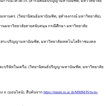
ถานการณ์โควิด-19. (สารนิพนธ์ปริญญามหาบัณฑิต, มหาวิทยาลัย
พมหานคร. (วิทยานิพนธ์มหาบัณฑิต, จุฬาลงกรณ์ มหาวิทยาลัย).
นักงานมหาวิทยาลัยสายสนับสนุน กรณีศึกษา มหาวิทยาลัย
ค้นคว้าอิสระปริญญามหาบัณฑิต, มหาวิทยาลัยเทคโนโลยีราชมงคล
ัด และบริษัทในเครือ. (วิทยานิพนธ์ปริญญามหาบัณฑิต, มหาวิทยาลัย
 4. (ออนไลน์). สืบค้นจาก
https://mmm.ru.ac.th/MMM/IS/twin-