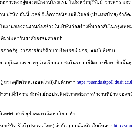
์ต่อการคงอยู่ของพนักงานโรงแรม ในจังหวัดบุรีรัมย์. วารสาร มจร อ
าน บริษัท ฮันนี่ เวลล์ อิเล็คทรอนิคแมธิเรียลส์ (ประเทศไทย) จำก
ารคงอยู่ในงานของคนงานก่อสร้างในบริษัทก่อสร้างที่พักอาศัยในกรุ
รงพิมพ์มหาวิทยาลัยธรรมศาสตร์
รภาครัฐ. วารสารสันติศึกษาปริทรรศน์ มจร, 6(ฉบับพิเศษ)
้งใจคงอยู่ในงานของครูโรงเรียนเอกชนในระบบที่จัดการศึกษาขั้นพื้
ู้ สวนดุสิตโพส. (ออนไลน์).สืบค้นจาก
https://suandusitpoll.dusit.a
ารทำงานที่มีความสัมพันธ์ต่อประสิทธิภาพต่อการทำงานที่บ้านข
ณะนิเทศศาสตร์ จุฬาลงกรณ์มหาวิทยาลัย.
าน บริษัท ริโก้ (ประเทศไทย) จำกัด. (ออนไลน์). สืบค้นจาก
https://