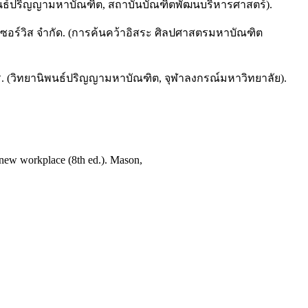
พนธ์ปริญญามหาบัณฑิต, สถาบันบัณฑิตพัฒนบริหารศาสตร์).
์ เซอร์วิส จํากัด. (การค้นคว้าอิสระ ศิลปศาสตรมหาบัณฑิต
ร. (วิทยานิพนธ์ปริญญามหาบัณฑิต, จุฬาลงกรณ์มหาวิทยาลัย).
new workplace (8th ed.). Mason,