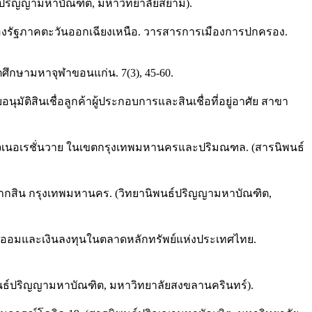
ะปริญญามหาบัณฑิต, มหาวิทยาลัยสยาม).
ของรัฐภาคตะวันออกเฉียงเหนือ. วารสารการเมืองการปกครอง.
ตศึกษามหาจุฬาขอนแก่น. 7(3), 45-60.
ัติสินเชื่อลูกค้าผู้ประกอบการและสินเชื่อที่อยู่อาศัย สาขา
ลุ่มเจเนอเรชั่นวาย ในเขตกรุงเทพมหานครและปริมณฑล. (สารนิพนธ์
ากสิน กรุงเทพมหานคร. (วิทยานิพนธ์ปริญญามหาบัณฑิต,
เงินออมและเงินลงทุนในตลาดหลักทรัพย์แห่งประเทศไทย.
พนธ์ปริญญามหาบัณฑิต, มหาวิทยาลัยสงขลานครินทร์).