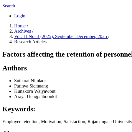
Search
Login
Home
/
Archives
/
Vol. 11 No. 3 (2025): September-December, 2025
/
Research Articles
Factors affecting the retention of personn
Authors
Sutharat Nimlaor
Parinya Siemuang
Kunakorn Waiyawout
Araya Uengpaiboonkit
Keywords:
Employee retention, Motivation, Satisfaction, Rajamangala Universit