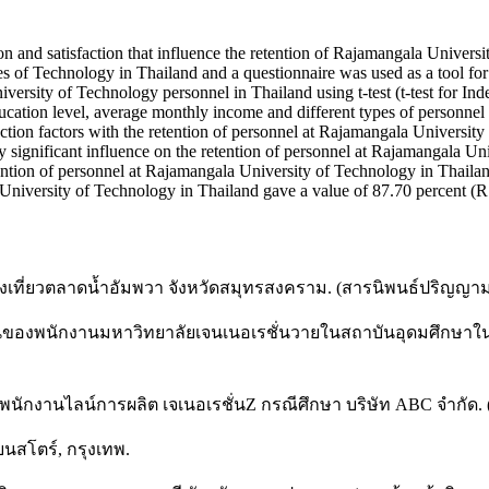
ion and satisfaction that influence the retention of Rajamangala Univer
 of Technology in Thailand and a questionnaire was used as a tool for da
 University of Technology personnel in Thailand using t-test (t-test 
education level, average monthly income and different types of personnel
tion factors with the retention of personnel at Rajamangala University 
lly significant influence on the retention of personnel at Rajamangala U
etention of personnel at Rajamangala University of Technology in Thaila
 University of Technology in Thailand gave a value of 87.70 percent (R
่องเที่ยวตลาดน้ำอัมพวา จังหวัดสมุทรสงคราม. (สารนิพนธ์ปริญญ
ู่ในงานของพนักงานมหาวิทยาลัยเจนเนอเรชั่นวายในสถาบันอุดมศึก
่ของพนักงานไลน์การผลิต เจเนอเรชั่นZ กรณีศึกษา บริษัท ABC จำกั
ยนสโตร์, กรุงเทพ.