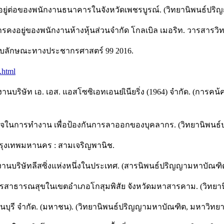
ยู่ต่อของพนักงานธนาคารในจังหวัดเพชรบูรณ์. (วิทยานิพนธ์ปริ
การคงอยู่ของพนักงานห้างหุ้นส่วนจำกัด โกลเบิล เมอริท. วารสารวิ
ยวกับลักษณะทางประชากรศาสตร์ 99 2016.
.html
กงานบริษัท เอ. เอส. แอสโซซิเอทเอนยเินียริ่ง (1964) จำกัด. (กา
ึงพอใจในการทำงาน เพื่อป้องกันการลาออกของบุคลากร. (วิทยานิพน
2.กรุงเทพมหานคร : สามเจริญพานิช.
พนักงานบริษัทลีสซิ่งแห่งหนึ่งในประเทศ. (สารนิพนธ์ปริญญามหาบัณฑ
คลากรสาธารณสุขในเขตอำเภอโกสุมพิสัย จังหวัดมหาสารคาม. (วิท
ธนบุรี จำกัด. (มหาชน). (วิทยานิพนธ์ปริญญามหาบัณฑิต, มหาวิทย