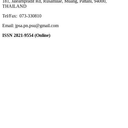
181, Jalearnpradit Rd, Rusamilae, Muang, Pattani, 94000,
THAILAND
Tel/Fax: 073-330810
Email: jpsa.pn.psu@gmail.com
ISSN 2821-9554 (Online)