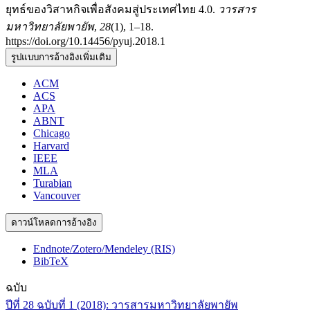
ยุทธ์ของวิสาหกิจเพื่อสังคมสู่ประเทศไทย 4.0.
วารสาร
มหาวิทยาลัยพายัพ
,
28
(1), 1–18.
https://doi.org/10.14456/pyuj.2018.1
รูปแบบการอ้างอิงเพิ่มเติม
ACM
ACS
APA
ABNT
Chicago
Harvard
IEEE
MLA
Turabian
Vancouver
ดาวน์โหลดการอ้างอิง
Endnote/Zotero/Mendeley (RIS)
BibTeX
ฉบับ
ปีที่ 28 ฉบับที่ 1 (2018): วารสารมหาวิทยาลัยพายัพ