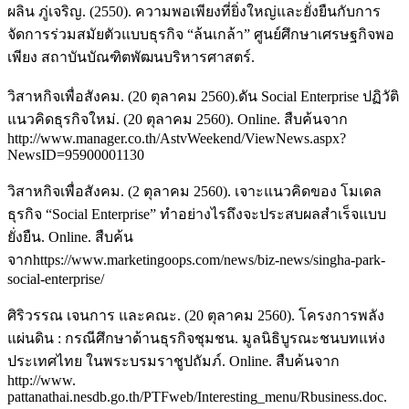
ผลิน ภู่เจริญ. (2550). ความพอเพียงที่ยิ่งใหญ่และยั่งยืนกับการ
จัดการร่วมสมัยตัวแบบธุรกิจ “ล้นเกล้า” ศูนย์ศึกษาเศรษฐกิจพอ
เพียง สถาบันบัณฑิตพัฒนบริหารศาสตร์.
วิสาหกิจเพื่อสังคม. (20 ตุลาคม 2560).ดัน Social Enterprise ปฏิวัติ
แนวคิดธุรกิจใหม่. (20 ตุลาคม 2560). Online. สืบค้นจาก
http://www.manager.co.th/AstvWeekend/ViewNews.aspx?
NewsID=95900001130
วิสาหกิจเพื่อสังคม. (2 ตุลาคม 2560). เจาะแนวคิดของ โมเดล
ธุรกิจ “Social Enterprise” ทำอย่างไรถึงจะประสบผลสำเร็จแบบ
ยั่งยืน. Online. สืบค้น
จากhttps://www.marketingoops.com/news/biz-news/singha-park-
social-enterprise/
ศิริวรรณ เจนการ และคณะ. (20 ตุลาคม 2560). โครงการพลัง
แผ่นดิน : กรณีศึกษาด้านธุรกิจชุมชน. มูลนิธิบูรณะชนบทแห่ง
ประเทศไทย ในพระบรมราชูปถัมภ์. Online. สืบค้นจาก
http://www.
pattanathai.nesdb.go.th/PTFweb/Interesting_menu/Rbusiness.doc.