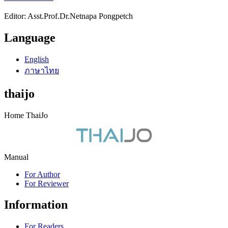
Editor: Asst.Prof.Dr.Netnapa Pongpetch
Language
English
ภาษาไทย
thaijo
Home ThaiJo
Manual
For Author
For Reviewer
Information
For Readers