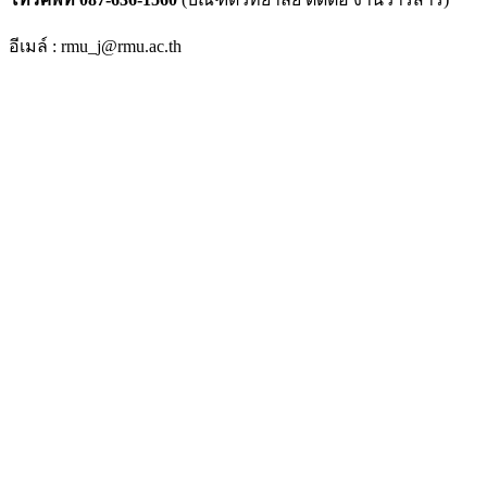
อีเมล์ : rmu_j@rmu.ac.th