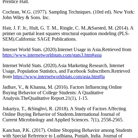
Prentice Hall.
Cochran, W.G. (1977). Sampling Techniques. (10rd ed). New York:
John Wiley & Sons. Inc.
Hair, J. F. Jr., Hult, G. T. M., Ringle, C. M.,&Sarsted, M. (2014). A
primer on partial least squares structural equation modeling (PLS-
SEM).California: SAGE Publications.
Internet World Stats. (2020).Internet Usage in Asia.Retrieved from
https://www.internetworldstats.com/stats3.htm#asia
Internet World Stats. (2020).Asia Marketing Research, Internet
Usage, Population Statistics, and Facebook Subscribers.Retrieved
from
https://www.internetworldstats.com/asia.htm#la
Jadhav, V., & Khanna, M. (2016). Factors Influencing Online
Buying Behavior of College Students: A Qualitative
Analysis.TheQualitative Report.21(1), 1-15.
Jukariya, T., &Singhvi, R. (2018). A Study of Factors Affecting
Online Buying Behavior of Students.International Journal of
Current Microbiology and Applied Sciences. 7(1), 2558-2565.
Kanchan, P.K. (2017). Online Shopping Behavior among Students
with Special Reference to Ludhiana, Punjab, India. Journal of