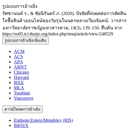
รูปแบบการอ้างอิง
รัศชานนท์ ร., & ชัยนิรันดร์ ภ. (2020). ปัจจัยที่ส่งผลต่อการตัดสิน
ใจชื้อสินค้าออนไลน์ของวัยรุ่นในนครหลวงเวียงจันทน์.
วารสาร
มหาวิทยาลัยราชภัฏมหาสารคาม
,
14
(3), 139–150. สืบค้น จาก
https://so05.tci-thaijo.org/index.php/rmuj/article/view/248529
รูปแบบการอ้างอิงเพิ่มเติม
ACM
ACS
APA
ABNT
Chicago
Harvard
IEEE
MLA
Turabian
Vancouver
ดาวน์โหลดการอ้างอิง
Endnote/Zotero/Mendeley (RIS)
BibTeX