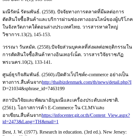
มณีรัตน์ รัตนพันธ์. (2558). ปัจจัยทางการตลาดที่มีผลต่อการ
ตัดสินใจซื้อสินค้าและบริการผ่านช่องทางออนไลน์ของผู้บริโภค
ในจังหวัดภาคใต้ตอนล่างประเทศไทย. วารสารหาดใหญ่
วิชาการ.13(2), 145-153.
วรรณา วันหมัด. (2558).ปัจจัยส่วนบุคคลที่ส่งผลต่อพฤติกรรมใน
การตัดสินใจซื้อสินค้าทางอินเทอร์เน็ต. วารสารวิจัยราชภัฏ
พระนคร.10(2), 133-141.
ศูนย์ธุรกิจสัมพันธ์. (2560).เปิดตัวเว็ปไซต์e-commerce อย่างเป็น
ทางการ.สืบค้นจาก
http://thaibizdenmark.com/th/news/detail.php?I
D=21034&sphrase_id=7463199
สถาบันวิจัยและพัฒนาอัญมณีและเครื่องประดับแห่งชาติ.
(2561). โอกาสการค้า E-Commerce ใน CLMVและ
อาเซียน.สืบค้นจาก
https://infocenter.git.or.th/Content_View.aspx?
id=2473&Lang=TH&mail=1
Best, J. W. (1977). Research in education. (3rd ed.). New Jersey: