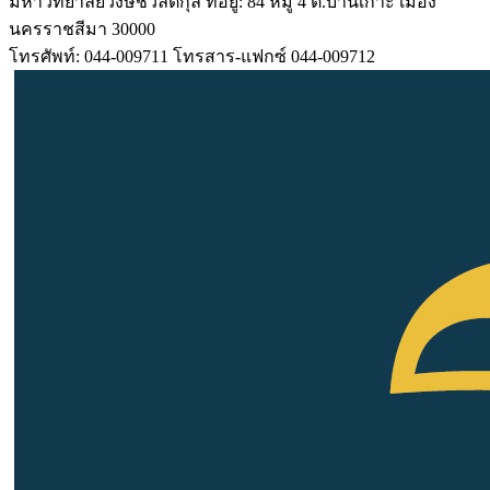
มหาวิทยาลัยวงษ์ชวลิตกุล ที่อยู่: 84 หมู่ 4 ต.บ้านเกาะ เมือง
นครราชสีมา 30000
โทรศัพท์: 044-009711 โทรสาร-แฟกซ์ 044-009712