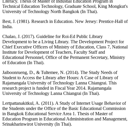
Literacy. Thesis of Master of Industial Education Program in
Technical Education Technology, Graduate School, King Mongkut's
University of Technology North Bangkok (In Thai).
Best, J. (1981). Research in Education. New Jersey: Prentice-Hall of
India.
Chalao, J. (2017). Guideline for Roi-Ed Public Library
Development to be a Living Library. The Development Project for
Chief Executive Officers of Ministry of Education, Class 7, National
Institute for Development of Teachers, Faculty Staff and
Educational Personnel, Office of the Permanent Secretary, Ministry
of Education (In Thai).
Jaiboonrueng, D., & Tultemee, N. (2014). The Study Needs of
Student to Access the Library after Hours: A Case of Library of
Rajamangala University of Technology Lanna Chiangrai. This
research project is funded in Fiscal Year 2014. Rajamangala
University of Technology Lanna Chiangrai (In Thai).
Lertpattanakitkul, A. (2011). A Study of Internet Usage Behavior of
the Students under the Office of the Basic Educational Commission
in Bangkok Educational Service Area 1. Thesis of Master of
Education Program in Educational Administration and Management,
Srinakharinwirot University (In Thai).