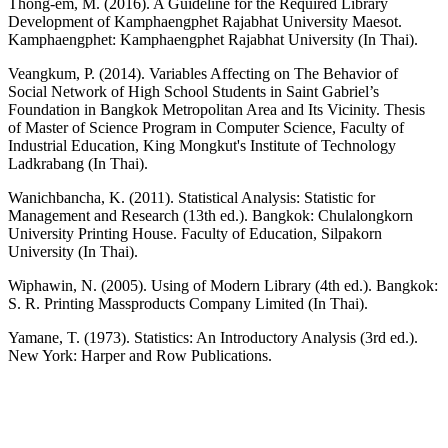
Thong-em, M. (2016). A Guideline for the Required Library
Development of Kamphaengphet Rajabhat University Maesot.
Kamphaengphet: Kamphaengphet Rajabhat University (In Thai).
Veangkum, P. (2014). Variables Affecting on The Behavior of
Social Network of High School Students in Saint Gabriel’s
Foundation in Bangkok Metropolitan Area and Its Vicinity. Thesis
of Master of Science Program in Computer Science, Faculty of
Industrial Education, King Mongkut's Institute of Technology
Ladkrabang (In Thai).
Wanichbancha, K. (2011). Statistical Analysis: Statistic for
Management and Research (13th ed.). Bangkok: Chulalongkorn
University Printing House. Faculty of Education, Silpakorn
University (In Thai).
Wiphawin, N. (2005). Using of Modern Library (4th ed.). Bangkok:
S. R. Printing Massproducts Company Limited (In Thai).
Yamane, T. (1973). Statistics: An Introductory Analysis (3rd ed.).
New York: Harper and Row Publications.