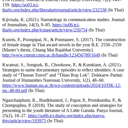
159.
https://so03.tci-
thaijo.org/index.php/liberalartsjournal/article/view/232338
(In Thai)
Kijvisala, K. (2021). Narratology in communication studies. Journal
of Journalism, 14(3), 9–85.
https://so06.tci-
thaijo.org/index.php/jcmag/article/view/250754
(In Thai)
Kunrin, P., Poonpipat, N., & Ponmanee, S. (2017). The construction
of female image in Thai award novels in the year B.E. 2550–2559
[Master’s thesis, Chiang Mai Rajabhat University].
http://www.cmruir.cmru.ac.th/handle/123456789/1649
(In Thai)
Kwansai, S., Songsuk, B., Chookeaw, P., & Kumkiam, A. (2021).
Strategies to name documentary episodes to reflect identities: A case
study of “Thuean Travel” and “Thiao Rop Lok”. Dokkaew Paritat:
Journal of Humanities Naresuan University, 1(2), 48–60.
https://www.human.nu.ac.th/wp-content/uploads/2024/10/DK-12-
pp.-48-60.pdf
(In Thai)
Ngaochaiphum, K., Biadkhuntod, J., Papor, P., Promkuntha, P., &
Chompuphra, P. (2018). The study of conception and strategies for
presenting in the youth literature of A Little Garuda. Panya Journal,
25(2), 18–27.
https://so06.tci-thaijo.org/index.php/panya-
thjo/article/view/193975
(In Thai)