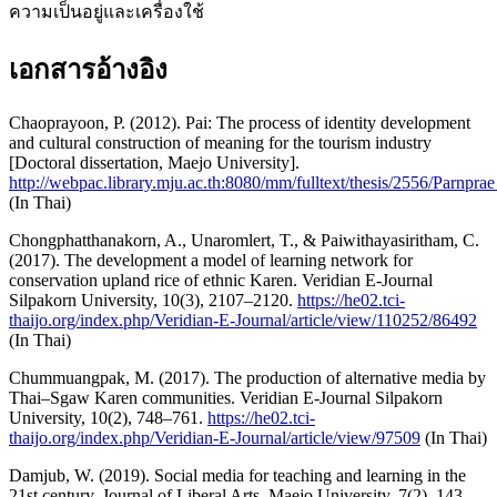
ความเป็นอยู่และเครื่องใช้
เอกสารอ้างอิง
Chaoprayoon, P. (2012). Pai: The process of identity development
and cultural construction of meaning for the tourism industry
[Doctoral dissertation, Maejo University].
http://webpac.library.mju.ac.th:8080/mm/fulltext/thesis/2556/Parnpra
(In Thai)
Chongphatthanakorn, A., Unaromlert, T., & Paiwithayasiritham, C.
(2017). The development a model of learning network for
conservation upland rice of ethnic Karen. Veridian E-Journal
Silpakorn University, 10(3), 2107–2120.
https://he02.tci-
thaijo.org/index.php/Veridian-E-Journal/article/view/110252/86492
(In Thai)
Chummuangpak, M. (2017). The production of alternative media by
Thai–Sgaw Karen communities. Veridian E-Journal Silpakorn
University, 10(2), 748–761.
https://he02.tci-
thaijo.org/index.php/Veridian-E-Journal/article/view/97509
(In Thai)
Damjub, W. (2019). Social media for teaching and learning in the
21st century. Journal of Liberal Arts, Maejo University, 7(2), 143–