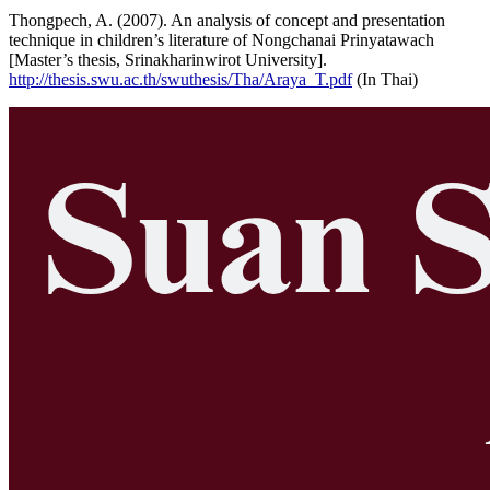
Thongpech, A. (2007). An analysis of concept and presentation
technique in children’s literature of Nongchanai Prinyatawach
[Master’s thesis, Srinakharinwirot University].
http://thesis.swu.ac.th/swuthesis/Tha/Araya_T.pdf
(In Thai)