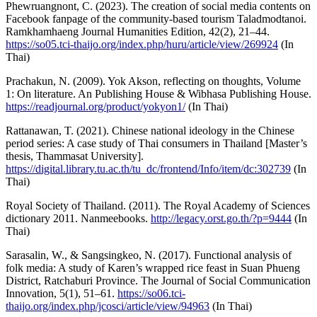
Phewruangnont, C. (2023). The creation of social media contents on
Facebook fanpage of the community-based tourism Taladmodtanoi.
Ramkhamhaeng Journal Humanities Edition, 42(2), 21–44.
https://so05.tci-thaijo.org/index.php/huru/article/view/269924
(In
Thai)
Prachakun, N. (2009). Yok Akson, reflecting on thoughts, Volume
1: On literature. An Publishing House & Wibhasa Publishing House.
https://readjournal.org/product/yokyon1/
(In Thai)
Rattanawan, T. (2021). Chinese national ideology in the Chinese
period series: A case study of Thai consumers in Thailand [Master’s
thesis, Thammasat University].
https://digital.library.tu.ac.th/tu_dc/frontend/Info/item/dc:302739
(In
Thai)
Royal Society of Thailand. (2011). The Royal Academy of Sciences
dictionary 2011. Nanmeebooks.
http://legacy.orst.go.th/?p=9444
(In
Thai)
Sarasalin, W., & Sangsingkeo, N. (2017). Functional analysis of
folk media: A study of Karen’s wrapped rice feast in Suan Phueng
District, Ratchaburi Province. The Journal of Social Communication
Innovation, 5(1), 51–61.
https://so06.tci-
thaijo.org/index.php/jcosci/article/view/94963
(In Thai)