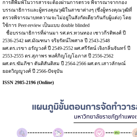
การตีพิมพ์ในวารสารจะต้องผ่านการตรวจ พิจารณาจากกอง
บรรณาธิการและผู้ทรงคุณวุฒิในสาขาต่างๆ (ซึ่งผู้ทรงคุณวุฒิที่
ตรวจพิจารณาบทความจะไม่อยู่ในสังกัดเดียวกันกับผู้แต่ง) โดย
ใช้การ Peer-review เป็นแบบ double blinded
ชื่อบรรณาธิการที่ผ่านมา รศ.ดร.ทวนทอง เชาวกีรติพงศ์ ปี
2536-2542 ผศ.มัณฑนา จริยรัตน์ไพศาล ปี 2543-2548
ผศ.ดร.เรขา อรัญวงศ์ ปี 2549-2552 ผศ.ศรีรัตน์ เจิงกลิ่นจันทร์ ปี
2553-2555 ดร.สุภาพร พงศ์ภิญโญโอภาส ปี 2556-2562
ผศ.ดร.ฆัมภิชา ตันติสันติสม ปี 2564-2566 ผศ.ดร.เสาวลักษณ์
ยอดวิญญูวงศ์ ปี 2566-ปัจจุบัน
ISSN 2985-2196 (Online)