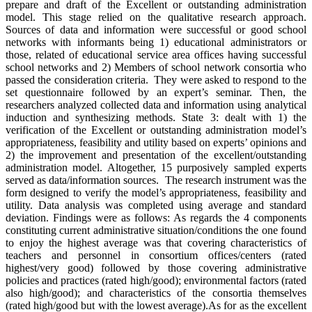
prepare and draft of the Excellent or outstanding administration
model. This stage relied on the qualitative research approach.
Sources of data and information were successful or good school
networks with informants being 1) educational administrators or
those, related of educational service area offices having successful
school networks and 2) Members of school network consortia who
passed the consideration criteria. They were asked to respond to the
set questionnaire followed by an expert’s seminar. Then, the
researchers analyzed collected data and information using analytical
induction and synthesizing methods. State 3: dealt with 1) the
verification of the Excellent or outstanding administration model’s
appropriateness, feasibility and utility based on experts’ opinions and
2) the improvement and presentation of the excellent/outstanding
administration model. Altogether, 15 purposively sampled experts
served as data/information sources. The research instrument was the
form designed to verify the model’s appropriateness, feasibility and
utility. Data analysis was completed using average and standard
deviation. Findings were as follows: As regards the 4 components
constituting current administrative situation/conditions the one found
to enjoy the highest average was that covering characteristics of
teachers and personnel in consortium offices/centers (rated
highest/very good) followed by those covering administrative
policies and practices (rated high/good); environmental factors (rated
also high/good); and characteristics of the consortia themselves
(rated high/good but with the lowest average).As for as the excellent