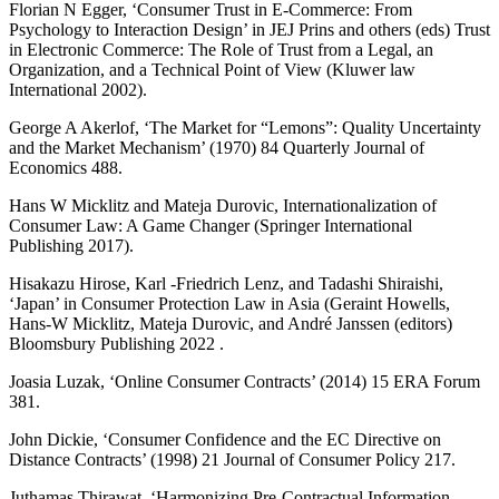
Florian N Egger, ‘Consumer Trust in E-Commerce: From
Psychology to Interaction Design’ in JEJ Prins and others (eds) Trust
in Electronic Commerce: The Role of Trust from a Legal, an
Organization, and a Technical Point of View (Kluwer law
International 2002).
George A Akerlof, ‘The Market for “Lemons”: Quality Uncertainty
and the Market Mechanism’ (1970) 84 Quarterly Journal of
Economics 488.
Hans W Micklitz and Mateja Durovic, Internationalization of
Consumer Law: A Game Changer (Springer International
Publishing 2017).
Hisakazu Hirose, Karl -Friedrich Lenz, and Tadashi Shiraishi,
‘Japan’ in Consumer Protection Law in Asia (Geraint Howells,
Hans-W Micklitz, Mateja Durovic, and André Janssen (editors)
Bloomsbury Publishing 2022 .
Joasia Luzak, ‘Online Consumer Contracts’ (2014) 15 ERA Forum
381.
John Dickie, ‘Consumer Confidence and the EC Directive on
Distance Contracts’ (1998) 21 Journal of Consumer Policy 217.
Juthamas Thirawat, ‘Harmonizing Pre-Contractual Information