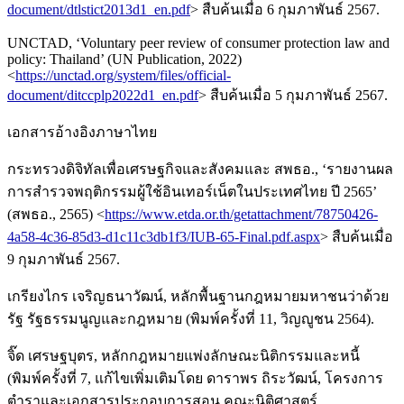
document/dtlstict2013d1_en.pdf
> สืบค้นเมื่อ 6 กุมภาพันธ์ 2567.
UNCTAD, ‘Voluntary peer review of consumer protection law and
policy: Thailand’ (UN Publication, 2022)
<
https://unctad.org/system/files/official-
document/ditccplp2022d1_en.pdf
> สืบค้นเมื่อ 5 กุมภาพันธ์ 2567.
เอกสารอ้างอิงภาษาไทย
กระทรวงดิจิทัลเพื่อเศรษฐกิจและสังคมและ สพธอ., ‘รายงานผล
การสำรวจพฤติกรรมผู้ใช้อินเทอร์เน็ตในประเทศไทย ปี 2565’
(สพธอ., 2565) <
https://www.etda.or.th/getattachment/78750426-
4a58-4c36-85d3-d1c11c3db1f3/IUB-65-Final.pdf.aspx
> สืบค้นเมื่อ
9 กุมภาพันธ์ 2567.
เกรียงไกร เจริญธนาวัฒน์, หลักพื้นฐานกฎหมายมหาชนว่าด้วย
รัฐ รัฐธรรมนูญและกฎหมาย (พิมพ์ครั้งที่ 11, วิญญูชน 2564).
จิ๊ด เศรษฐบุตร, หลักกฎหมายแพ่งลักษณะนิติกรรมและหนี้
(พิมพ์ครั้งที่ 7, แก้ไขเพิ่มเติมโดย ดาราพร ถิระวัฒน์, โครงการ
ตำราและเอกสารประกอบการสอน คณะนิติศาสตร์