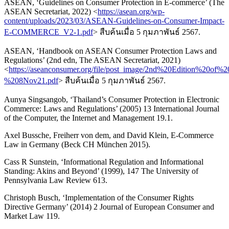
ASEAN, ‘Guidelines on Consumer Protection in E-commerce’ (The
ASEAN Secretariat, 2022) <
https://asean.org/wp-
content/uploads/2023/03/ASEAN-Guidelines-on-Consumer-Impact-
E-COMMERCE_V2-1.pdf
> สืบค้นเมื่อ 5 กุมภาพันธ์ 2567.
ASEAN, ‘Handbook on ASEAN Consumer Protection Laws and
Regulations’ (2nd edn, The ASEAN Secretariat, 2021)
<
https://aseanconsumer.org/file/post_image/2nd%20Edition%
%208Nov21.pdf
> สืบค้นเมื่อ 5 กุมภาพันธ์ 2567.
Aunya Singsangob, ‘Thailand’s Consumer Protection in Electronic
Commerce: Laws and Regulations’ (2005) 13 International Journal
of the Computer, the Internet and Management 19.1.
Axel Bussche, Freiherr von dem, and David Klein, E-Commerce
Law in Germany (Beck CH München 2015).
Cass R Sunstein, ‘Informational Regulation and Informational
Standing: Akins and Beyond’ (1999), 147 The University of
Pennsylvania Law Review 613.
Christoph Busch, ‘Implementation of the Consumer Rights
Directive Germany’ (2014) 2 Journal of European Consumer and
Market Law 119.