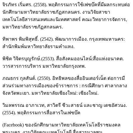
จิรภัทร เริ่มศร. (2558). พฤติกรรมการใช้เฟซบ๊คที่มีผลกระทบต่อ
นักศึกษามหาวิทยาลัยราชภัฏสกลนคร. งานวิจัยสาขา
เทคโนโลยีสารสนเทศและนิเทศศาสตร์ คณะวิทยาการจัดการ,
มหาวิทยาลัยราชภัฏสกลนคร.
ทิพาพร พิมพิสุทธิ์. (2542). พัฒนาการเมือง. กรุงเทพมหานคร:
สำนักพิมพ์มหาวิทยาลัยรามคำแหง.
พิชิต วิจิตรบุญรักษ์.(2553). สื่อสังคมออนไลน์:สื่อแห่งอนาคต.
วารสารการบริหาร มหาวิทยาลัยกรุงเทพ.
ภณธกร กุลสันต์. (2550). อิทธิพลของสื่ออินเตอร์เน็ต ต่อการมี
ส่วนร่วมทางการเมืองของข้าราชการ : กรณีศึกษา ศาลากลาง
จังหวัดพะเยา. มหาวิทยาลัยเชียงใหม่: เชียงใหม่.
วิมลพรรณ อาภาเวท, สาวิตรี ชีวะสาธน์ และชาญ เดชอัศวนง.
(2554). พฤติกรรมการสื่อสารในเฟซบ๊ค
(Facebook) ของนักศึกษามหาวิทยาลัยเทคโนโลยีราชมงคล
พระนคร. งานวิจัยคณะเทคโนโลยี สื่อสารมวลชน,