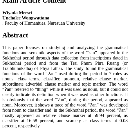
Main Article Content
Wiyada Meesri
Unchalee Wongwattana
, Faculty of Humanities, Naresuan University
Abstract
This paper focuses on studying and analyzing the grammatical
functions and semantic aspects of the word "Ɂan” appeared in the
Sukhothai period through data collection from inscriptions dated in
Sukhothai period and from the Trai Phum Phra Ruang (or
Traibhūmikathā) of Phya Lithai. The study found the grammatical
functions of the word “Ɂan” used during the period in 7 roles as
nouns, class terms, classifier, pronoun, relative clause marker,
subordinate adverbial clause marker and topic marker. The word
“Ɂan” referred to “thing” while it was used as noun, but it could not
clearly indicate its definition when it was used as other functions. It
is obviously that the word “Ɂan”, during the period, appeared as
noun. Moreover, it shows a trace of the word “Ɂan” was developed
from noun to classifier and, in the Sukhothai period, the word “Ɂan”
mostly appeared as relative clause marker at 59.94 percent, as
classifier at 16.58 percent, and scarcely as class terms at 0.08
percent, respectively.