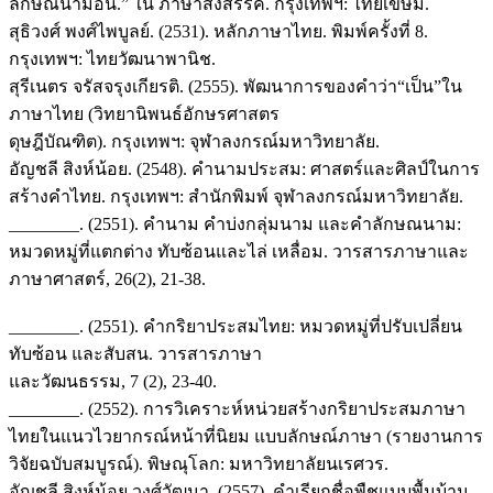
ลักษณนามอัน.” ใน ภาษาสังสรรค์. กรุงเทพฯ: ไทยเขษม.
สุธิวงศ์ พงศ์ไพบูลย์. (2531). หลักภาษาไทย. พิมพ์ครั้งที่ 8.
กรุงเทพฯ: ไทยวัฒนาพานิช.
สุรีเนตร จรัสจรุงเกียรติ. (2555). พัฒนาการของคำว่า“เป็น”ใน
ภาษาไทย (วิทยานิพนธ์อักษรศาสตร
ดุษฎีบัณฑิต). กรุงเทพฯ: จุฬาลงกรณ์มหาวิทยาลัย.
อัญชลี สิงห์น้อย. (2548). คำนามประสม: ศาสตร์และศิลป์ในการ
สร้างคำไทย. กรุงเทพฯ: สำนักพิมพ์ จุฬาลงกรณ์มหาวิทยาลัย.
________. (2551). คำนาม คำบ่งกลุ่มนาม และคำลักษณนาม:
หมวดหมู่ที่แตกต่าง ทับซ้อนและไล่ เหลื่อม. วารสารภาษาและ
ภาษาศาสตร์, 26(2), 21-38.
________. (2551). คำกริยาประสมไทย: หมวดหมู่ที่ปรับเปลี่ยน
ทับซ้อน และสับสน. วารสารภาษา
และวัฒนธรรม, 7 (2), 23-40.
________. (2552). การวิเคราะห์หน่วยสร้างกริยาประสมภาษา
ไทยในแนวไวยากรณ์หน้าที่นิยม แบบลักษณ์ภาษา (รายงานการ
วิจัยฉบับสมบูรณ์). พิษณุโลก: มหาวิทยาลัยนเรศวร.
อัญชลี สิงห์น้อย วงศ์วัฒนา. (2557). คำเรียกชื่อพืชแบบพื้นบ้าน