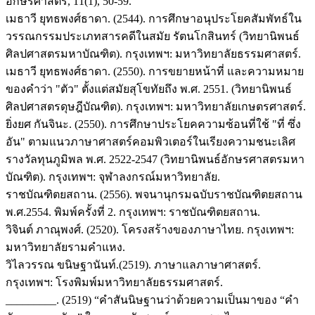
อักษรศาสตร์, 11(1), 50-59.
เมธาวี ยุทธพงศ์ธาดา. (2544). การศึกษาอนุประโยคสัมพัทธ์ใน
วรรณกรรมประเภทสารคดีในสมัย รัตนโกสินทร์ (วิทยานิพนธ์
ศิลปศาสตรมหาบัณฑิต). กรุงเทพฯ: มหาวิทยาลัยธรรมศาสตร์.
เมธาวี ยุทธพงศ์ธาดา. (2550). การขยายหน้าที่ และความหมาย
ของคำว่า "ตัว" ตั้งแต่สมัยสุโขทัยถึง พ.ศ. 2551. (วิทยานิพนธ์
ศิลปศาสตรดุษฎีบัณฑิต). กรุงเทพฯ: มหาวิทยาลัยเกษตรศาสตร์.
ยิ่งยศ กันจินะ. (2550). การศึกษาประโยคความซ้อนที่ใช้ "ที่ ซึ่ง
อัน" ตามแนวภาษาศาสตร์คอมพิวเตอร์ในเรียงความชนะเลิศ
รางวัลทุนภูมิพล พ.ศ. 2522-2547 (วิทยานิพนธ์อักษรศาสตรมหา
บัณฑิต). กรุงเทพฯ: จุฬาลงกรณ์มหาวิทยาลัย.
ราชบัณฑิตยสถาน. (2556). พจนานุกรมฉบับราชบัณฑิตยสถาน
พ.ศ.2554. พิมพ์ครั้งที่ 2. กรุงเทพฯ: ราชบัณฑิตยสถาน.
วิจินต์ ภาณุพงศ์. (2520). โครงสร้างของภาษาไทย. กรุงเทพฯ:
มหาวิทยาลัยรามคำแหง.
วิไลวรรณ ขนิษฐานันท์.(2519). ภาษาแลภาษาศาสตร์.
กรุงเทพฯ: โรงพิมพ์มหาวิทยาลัยธรรมศาสตร์.
_________. (2519) “คำสันนิษฐานว่าด้วยความเป็นมาของ “คำ