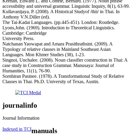
Keenan, Edward L. and Comrie, Bernard. (1977). Noun phrase
accessibility and universal grammar. Linguistic Inquiry, 8(1), 63-99.
Kullavanijaya, P. (2008). A Historical Studyof /thii/ in Thai. In
Anthony V.N.Diller (ed).
The Tai-Kadai Languages. (pp.445-451). London: Routledge.
Lyons,John. (1969). Introduction to Theoretical Linguistics.
Cambridge: Cambridge
University Press.
Natchanan Yaowapat and Amara Prasithrathsint. (2009). A
Typology of relative clauses in Mainland Southeast Asian
Languages. Mon Khmer Studies (38), 1-23.
Singnoi, Unchalee. (2008). Noun classifier construction in Thai: A
case study in Construction Grammar. Manusaya: Journal of
Humanities, 11(1), 76-90.
Sornhiran Pasinee. (1978). A Transformational Study of Relative
Clauses in Thai. Ph.D. University of Texas, Austin.
journalinfo
Journal Information
Indexed in TCI
manuals