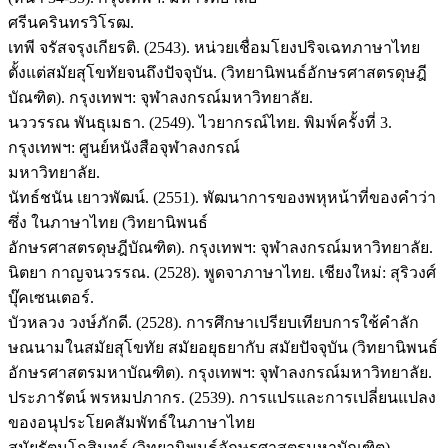
ศรีนครินทรวิโรฒ.
เทพี จรัสจรุงเกียรติ. (2543). หน่วยเชื่อมโยงปริจเฉทภาษาไทย
ตั้งแต่สมัยสุโขทัยจนถึงปัจจุบัน. (วิทยานิพนธ์อักษรศาสตรดุษฎี
บัณฑิต). กรุงเทพฯ: จุฬาลงกรณ์มหาวิทยาลัย.
นววรรณ พันธุเมธา. (2549). ไวยากรณ์ไทย. พิมพ์ครั้งที่ 3.
กรุงเทพฯ: ศูนย์หนังสือจุฬาลงกรณ์
มหาวิทยาลัย.
นัทธ์ชนัน เยาวพัฒน์. (2551). พัฒนาการของพหุหน้าที่ของคำว่า
ซึ่ง ในภาษาไทย (วิทยานิพนธ์
อักษรศาสตรดุษฎีบัณฑิต). กรุงเทพฯ: จุฬาลงกรณ์มหาวิทยาลัย.
นิตยา กาญจนวรรณ. (2528). พูดจาภาษาไทย. เชียงใหม่: สุริวงศ์
บุ๊คเซนเตอร์.
บัวหลวง วงษ์ภักดี. (2528). การศึกษาเปรียบเทียบการใช้คำลัก
ษณนามในสมัยสุโขทัย สมัยอยุธยากับ สมัยปัจจุบัน (วิทยานิพนธ์
อักษรศาสตรมหาบัณฑิต). กรุงเทพฯ: จุฬาลงกรณ์มหาวิทยาลัย.
ประภารัตน์ พรหมปภากร. (2539). การแปรและการเปลี่ยนแปลง
ของอนุประโยคสัมพัทธ์ในภาษาไทย
สมัยรัตนโกสินทร์ (วิทยานิพนธ์อักษรศาสตรมหาบัณฑิต).