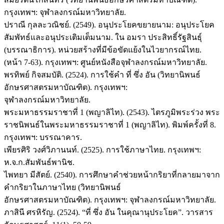
กรุงเทพฯ: จุฬาลงกรณ์มหาวิทยาลัย.
ปราณี กุลละวณิชย์. (2549). อนุประโยคขยายนาม: อนุประโยค
สัมพัทธ์และอนุประเติมเต็มนาม. ใน อมรา ประสิทธิ์รัฐสินธุ์
(บรรณาธิการ). หน่วยสร้างที่มีข้อขัดแย้งในไวยากรณ์ไทย.
(หน้า 7-63). กรุงเทพฯ: ศูนย์หนังสือจุฬาลงกรณ์มหาวิทยาลัย.
พรทิพย์ กิจสมบัติ. (2524). การใช้คำ ที่ ซึ่ง อัน (วิทยานิพนธ์
อักษรศาสตรมหาบัณฑิต). กรุงเทพฯ:
จุฬาลงกรณ์มหาวิทยาลัย.
พระมหาธรรมราชาที่ 1 (พญาลิไท). (2543). ไตรภูมิพระร่วง พระ
ราชนิพนธ์ในพระมหาธรรมราชาที่ 1 (พญาลิไท). พิมพ์ครั้งที่ 8.
กรุงเทพฯ: บรรณาคาร.
เพียรศิริ วงศ์วิภานนท์. (2525). การใช้ภาษาไทย. กรุงเทพฯ:
ห.จ.ก.สัมพันธ์พานิช.
ไพทยา มีสัตย์. (2540). การศึกษาคำช่วยหน้ากริยาที่กลายมาจาก
คำกริยาในภาษาไทย (วิทยานิพนธ์
อักษรศาสตรมหาบัณฑิต). กรุงเทพฯ: จุฬาลงกรณ์มหาวิทยาลัย.
ภาสินี ศรหิรัญ. (2524). “ที่ ซึ่ง อัน ในคุณานุประโยค”. วารสาร