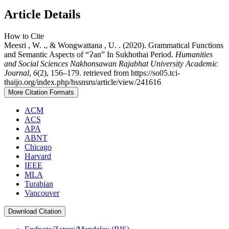
Article Details
How to Cite
Meesri , W. ., & Wongwattana , U. . (2020). Grammatical Functions
and Semantic Aspects of “Ɂan” In Sukhothai Period.
Humanities
and Social Sciences Nakhonsawan Rajabhat University Academic
Journal
,
6
(2), 156–179. retrieved from https://so05.tci-
thaijo.org/index.php/hssnsru/article/view/241616
More Citation Formats
ACM
ACS
APA
ABNT
Chicago
Harvard
IEEE
MLA
Turabian
Vancouver
Download Citation