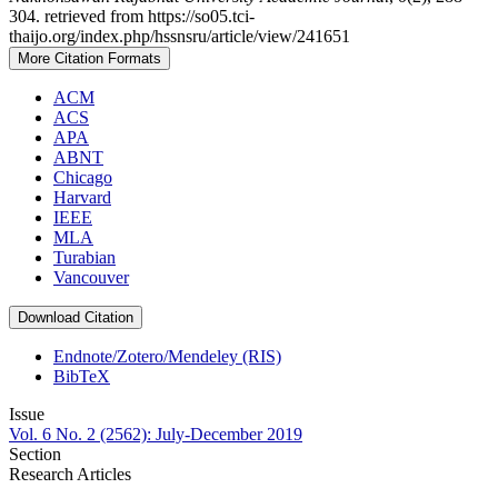
304. retrieved from https://so05.tci-
thaijo.org/index.php/hssnsru/article/view/241651
More Citation Formats
ACM
ACS
APA
ABNT
Chicago
Harvard
IEEE
MLA
Turabian
Vancouver
Download Citation
Endnote/Zotero/Mendeley (RIS)
BibTeX
Issue
Vol. 6 No. 2 (2562): July-December 2019
Section
Research Articles