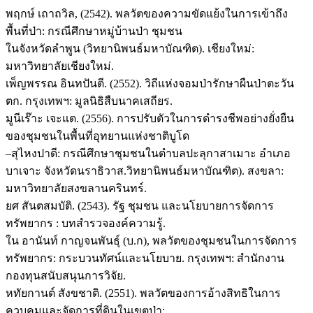
พฤกษ์ เถาถวิล, (2542). พลวัตของความขัดแย้งในการเข้าถึง
พื้นที่ป่า: กรณีศึกษาหมู่บ้านป่า ชุมชน
ในจังหวัดลำพูน (วิทยานิพนธ์มหาบัณฑิต). เชียงใหม่:
มหาวิทยาลัยเชียงใหม่.
เพ็ญพรรณ อินทปันตี. (2552). วิถีแห่งจอมป่ารักษาผืนป่าตะวัน
ตก. กรุงเทพฯ: มูลนิธิสืบนาคเสถียร.
มูนีเร๊าะ เจะแต. (2556). การปรับตัวในการดำรงชีพอย่างยั่งยืน
ของชุมชนในพื้นที่อุทยานแห่งชาติบูโด
–สุไหงปาดี: กรณีศึกษาชุมชนในตำบลปะลุกาสาเมาะ อำเภอ
บาเจาะ จังหวัดนราธิวาส.วิทยานิพนธ์มหาบัณฑิต). สงขลา:
มหาวิทยาลัยสงขลานครินทร์.
ยศ สันตสมบัติ. (2543). รัฐ ชุมชน และนโยบายการจัดการ
ทรัพยากร : บทสำรวจองค์ความรู้.
ใน อานันท์ กาญจนพันธุ์ (บ.ก), พลวัตของชุมชนในการจัดการ
ทรัพยากร: กระบวนทัศน์และนโยบาย. กรุงเทพฯ: สำนักงาน
กองทุนสนับสนุนการวิจัย.
หทัยกานต์ สังขชาติ. (2551). พลวัตของการอ้างสิทธิในการ
ควบคุมและจัดการที่ดินในเขตป่า: