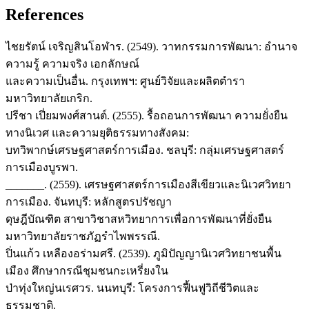
References
ไชยรัตน์ เจริญสินโอฬาร. (2549). วาทกรรมการพัฒนา: อำนาจ
ความรู้ ความจริง เอกลักษณ์
และความเป็นอื่น. กรุงเทพฯ: ศูนย์วิจัยและผลิตตำรา
มหาวิทยาลัยเกริก.
ปรีชา เปี่ยมพงศ์สานต์. (2555). รื้อถอนการพัฒนา ความยั่งยืน
ทางนิเวศ และความยุติธรรมทางสังคม:
บทวิพากษ์เศรษฐศาสตร์การเมือง. ชลบุรี: กลุ่มเศรษฐศาสตร์
การเมืองบูรพา.
_______. (2559). เศรษฐศาสตร์การเมืองสีเขียวและนิเวศวิทยา
การเมือง. จันทบุรี: หลักสูตรปรัชญา
ดุษฎีบัณฑิต สาขาวิชาสหวิทยาการเพื่อการพัฒนาที่ยั่งยืน
มหาวิทยาลัยราชภัฏรำไพพรรณี.
ปิ่นแก้ว เหลืองอร่ามศรี. (2539). ภูมิปัญญานิเวศวิทยาชนพื้น
เมือง ศึกษากรณีชุมชนกะเหรี่ยงใน
ป่าทุ่งใหญ่นเรศวร. นนทบุรี: โครงการฟื้นฟูวิถีชีวิตและ
ธรรมชาติ.