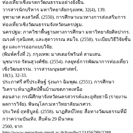
ท่องเที่ยวเชิงมรดกวัฒนธรรมอย่างยั่งยืน.
วารสารนักบริหาร มหาวิทยาลัยกรุงเทพ, 32(4), 139.
จุฑามาศ คงสวัสดิ์. (2550). การศึกษาแนวทางการส่งเสริมการ
ท่องเที่ยวเชิงวัฒนธรรมจังหวัดนครปฐม.
นครปฐม: ภาควิชาพื้นฐานทางการศึกษา มหาวิทยาลัยศิลปากร.
ณรงค์ กุลนิเทศ, และสุดาวรรณ สมใจ. (2558). ระเบียบวิธีวิจัยชั้น
สูง และการออกแบบวิจัย.
(พิมพ์ครั้งที่ 2). กรุงเทพ: มาสเตอร์พรินท์ สามเสน.
นุชนารถ รัตนสุวงศ์ชัย. (2554). กลยุทธ์การพัฒนาการท่องเที่ยว
เชิงวัฒนธรรม. วารสารมนุษยศาสตร์,
18(1), 32-33.
ประภาศรี ศรีประดิษฐ์ รุ่งนภา ฉิมพุฒ. (2551). การศึกษา
วิเคราะห์นาฏศิลป์พื้นบ้านเขตภาคเหนือ
ตอนล่าง: กรณีศึกษาจังหวัดนครสวรรค์และอุทัยธานี (รายงาน
ผลการวิจัย). พิษณุโลก:มหาวิทยาลัยนเรศวร.
ประวิทย์ ฤทธิบูลย์. (2558). นาฏศิลป์ไทย: สื่อทางวัฒนธรรมที่มี
กว่าความบันเทิง. สืบค้น 29 มีนาคม
2560, จาก
http://www.repository.rmutt.ac.th/handle/123456789/2288