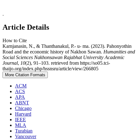
.
Article Details
How to Cite
Karnjanasin, N., & Thanthanakul, P.- u- ma. (2023). Pahonyothin
Road and the economic history of Nakhon Sawan.
Humanities and
Social Sciences Nakhonsawan Rajabhat University Academic
Journal
,
10
(2), 91–103. retrieved from https://so05.tci-
thaijo.org/index.php/hssnsru/article/view/266805
More Citation Formats
ACM
ACS
APA
ABNT
Chicago
Harvard
IEEE
MLA
Turabian
Vancouver