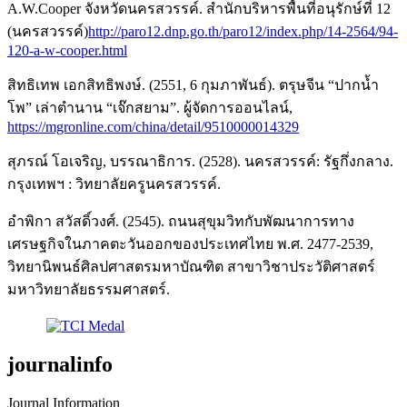
A.W.Cooper จังหวัดนครสวรรค์. สำนักบริหารพื้นที่อนุรักษ์ที่ 12
(นครสวรรค์)
http://paro12.dnp.go.th/paro12/index.php/14-2564/94-
120-a-w-cooper.html
สิทธิเทพ เอกสิทธิพงษ์. (2551, 6 กุมภาพันธ์). ตรุษจีน “ปากน้ำ
โพ” เล่าตำนาน “เจ๊กสยาม”. ผู้จัดการออนไลน์,
https://mgronline.com/china/detail/9510000014329
สุภรณ์ โอเจริญ, บรรณาธิการ. (2528). นครสวรรค์: รัฐกึ่งกลาง.
กรุงเทพฯ : วิทยาลัยครูนครสวรรค์.
อำพิกา สวัสดิ์วงศ์. (2545). ถนนสุขุมวิทกับพัฒนาการทาง
เศรษฐกิจในภาคตะวันออกของประเทศไทย พ.ศ. 2477-2539,
วิทยานิพนธ์ศิลปศาสตรมหาบัณฑิต สาขาวิชาประวัติศาสตร์
มหาวิทยาลัยธรรมศาสตร์.
journalinfo
Journal Information