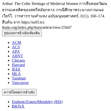
Arthur: The Celtic Heritage of Medieval Women การสืบทอดวัฒน
ธรรมเคลติคของสตรีสมัยกลาง: กรณีศึกษาพระนางเกวนเนอ
เวียร์ใ.
วารสารรามคำแหง ฉบับมนุษยศาสตร์
,
31
(1), 160–174.
สืบค้น จาก https://so05.tci-
thaijo.org/index.php/huru/article/view/25647
รูปแบบการอ้างอิงเพิ่มเติม
ACM
ACS
APA
ABNT
Chicago
Harvard
IEEE
MLA
Turabian
Vancouver
ดาวน์โหลดการอ้างอิง
Endnote/Zotero/Mendeley (RIS)
BibTeX