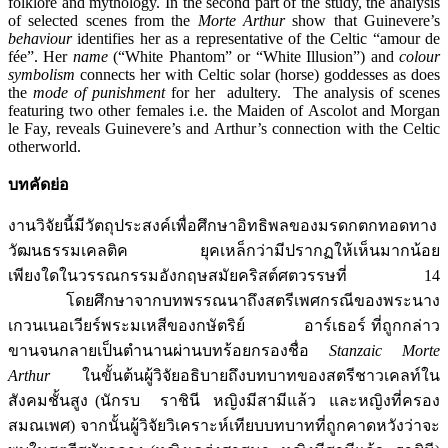
folklore and mythology. In the second part of the study, the analysis
of selected scenes from the
Morte Arthur
show that Guinevere’s
behaviour
identifies her as a representative of the Celtic “amour de
fée”. Her
name
(“White Phantom” or “White Illusion”) and
colour
symbolism
connects her with Celtic solar (horse) goddesses as does
the
mode of punishment
for her adultery. The analysis of scenes
featuring two other females i.e. the Maiden of Ascolot and Morgan
le Fay, reveals Guinevere’s and Arthur’s connection with the Celtic
otherworld.
บทคัดย่อ
งานวิจัยนี้มีวัตถุประสงค์เพื่อศึกษาอิทธิพลของมรดกตกทอดทาง
วัฒนธรรมเคลติค ยุคเหล็กว่ามีปรากฏให้เห็นมากน้อย
เพียงใดในวรรณกรรมอังกฤษสมัยคริสต์ศตวรรษที่ 14
โดยศึกษาจากบทพรรณนาถึงสตรีเพศกรณีของพระนาง
เกวนเนอเวียร์พระมเหสีของกษัตริย์ อาร์เธอร์ ที่ถูกกล่าว
ขานจนกลายเป็นตำนานผ่านบทร้อยกรองชื่อ
Stanzaic Morte
Arthur
ในขั้นต้นผู้วิจัยอธิบายถึงบทบาทของสตรีชาวเคลท์ใน
สังคมชั้นสูง (นักรบ ราชินี หญิงมีสามีแล้ว และหญิงที่ครอง
สมณเพศ) จากนั้นผู้วิจัยวิเคราะห์เทียบบทบาทที่ถูกคาดหวังว่าจะ