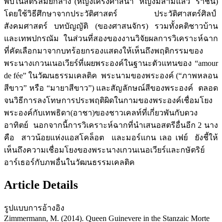
พบในสตรีสมัยกลาง (หญิงเคร่งศาสนา หญิงมีสามีแล้ว ราชินี)
โดยใช้วิธีศึกษาจากประวัติศาสตร์ ประวัติศาสตร์ศิลป์
สังคมศาสตร์ บทบัญญัติ (ของศาสนจักร) รวมทั้งคติชาวบ้าน
และเทพปกรณัม ในส่วนที่สองของงานวิจัยผลการวิเคราะห์ฉาก
ที่คัดเลือกมาจากบทร้อยกรองแสดงให้เห็นถึงพฤติกรรมของ
พระนางเกวนเนอเวียร์ที่เผยพระองค์ในฐานะตัวแทนของ “amour
de fée” ในวัฒนธรรมเคลติค พระนามของพระองค์ (“ภาพหลอน
สีขาว” หรือ “มายาสีขาว”) และสัญลักษณ์สีของพระองค์ ตลอด
จนวิธีการลงโทษการประพฤติผิดในกามของพระองค์เชื่อมโยง
พระองค์กับเทพธิดา(อาชา)ของชาวเคลท์ที่เกี่ยวพันกับดวง
อาทิตย์ นอกจากนี้การวิเคราะห์ฉากที่นำเสนอสตรีอื่นอีก 2 นาง
คือ สาวน้อยแห่งแอสโคล็อต และมอร์แกน เลอ เฟย์ ยังชี้ให้
เห็นถึงความเชื่อมโยงของพระนางเกวนเนอเวียร์และกษัตริย์
อาร์เธอร์กับภพอื่นในวัฒนธรรมเคลติค
Article Details
รูปแบบการอ้างอิง
Zimmermann, M. (2014). Queen Guinevere in the Stanzaic Morte