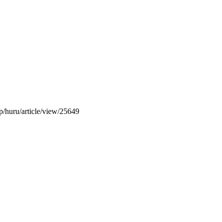
hp/huru/article/view/25649