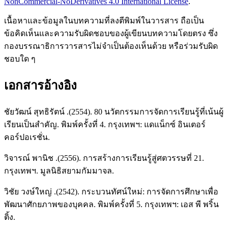
NonCommercial-NoDerivatives 4.0 International License
.
เนื้อหาและข้อมูลในบทความที่ลงตีพิมพ์ในวารสาร ถือเป็น
ข้อคิดเห็นและความรับผิดชอบของผู้เขียนบทความโดยตรง ซึ่ง
กองบรรณาธิการวารสารไม่จำเป็นต้องเห็นด้วย หรือร่วมรับผิด
ชอบใด ๆ
เอกสารอ้างอิง
ชัยวัฒน์ สุทธิรัตน์ .(2554). 80 นวัตกรรมการจัดการเรียนรู้ที่เน้นผู้
เรียนเป็นสำคัญ. พิมพ์ครั้งที่ 4. กรุงเทพฯ: แดแน็กซ์ อินเตอร์
คอร์ปอเรชั่น.
วิจารณ์ พานิช .(2556). การสร้างการเรียนรู้สู่ศตวรรษที่ 21.
กรุงเทพฯ. มูลนิธิสยามกัมมาจล.
วิชัย วงษ์ใหญ่ .(2542). กระบวนทัศน์ใหม่: การจัดการศึกษาเพื่อ
พัฒนาศักยภาพของบุคคล. พิมพ์ครั้งที่ 5. กรุงเทพฯ: เอส พี พริ้น
ติ้ง.