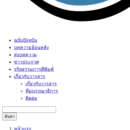
ฉบับปัจจุบัน
บทความย้อนหลัง
ส่งบทความ
ข่าวประกาศ
จริยธรรมการตีพิมพ์
เกี่ยวกับวารสาร
เกี่ยวกับวารสาร
ทีมบรรณาธิการ
ติดต่อ
ค้นหา
หน้าแรก