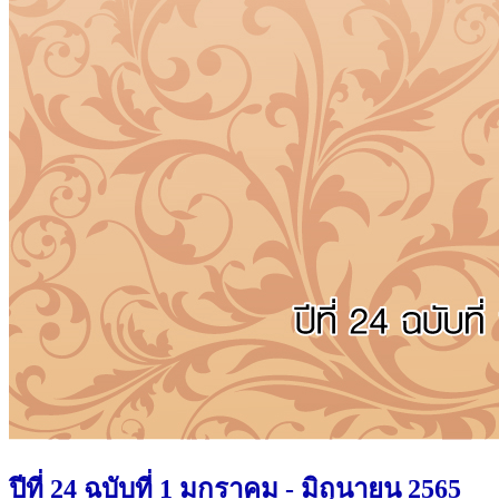
ปีที่ 24 ฉบับที่ 1 มกราคม - มิถุนายน 2565