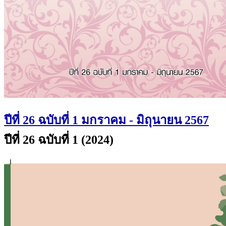
ปีที่ 26 ฉบับที่ 1 มกราคม - มิถุนายน 2567
ปีที่ 26 ฉบับที่ 1 (2024)