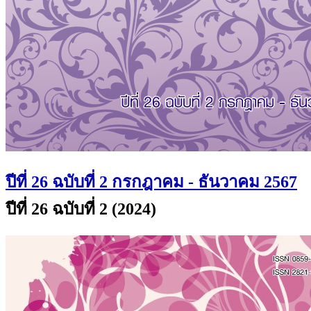
ปีที่ 26 ฉบับที่ 2 กรกฎาคม - ธันวาคม 2567
ปีที่ 26 ฉบับที่ 2 (2024)