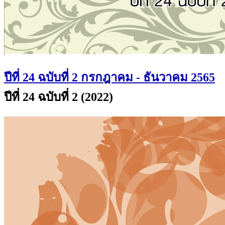
ปีที่ 24 ฉบับที่ 2 กรกฎาคม - ธันวาคม 2565
ปีที่ 24 ฉบับที่ 2 (2022)