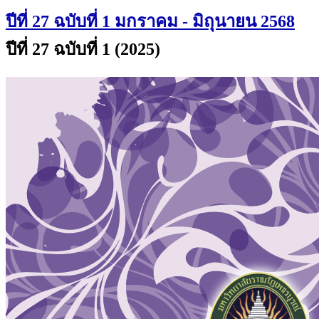
ปีที่ 27 ฉบับที่ 1 มกราคม - มิถุนายน 2568
ปีที่ 27 ฉบับที่ 1 (2025)