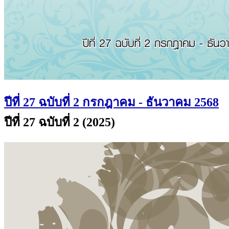
ปีที่ 27 ฉบับที่ 2 กรกฎาคม - ธันวาคม 2568
ปีที่ 27 ฉบับที่ 2 (2025)