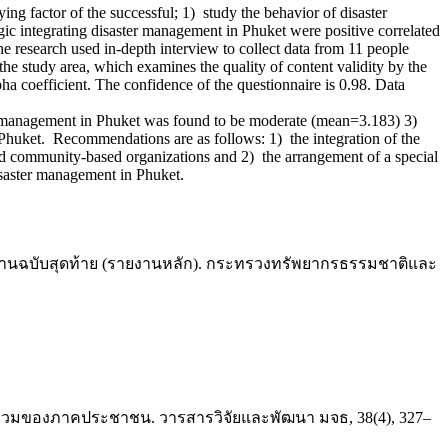
g factor of the successful; 1) study the behavior of disaster
ic integrating disaster management in Phuket were positive correlated
e research used in-depth interview to collect data from 11 people
he study area, which examines the quality of content validity by the
pha coefficient. The confidence of the questionnaire is 0.98. Data
management in Phuket was found to be moderate (mean=3.183) 3)
Phuket. Recommendations are as follows: 1) the integration of the
nd community-based organizations and 2) the arrangement of a special
disaster management in Phuket.
ายงานฉบับสุดท้าย (รายงานหลัก). กระทรวงทรัพยากรธรรมชาติและ
่วมของภาคประชาชน. วารสารวิจัยและพัฒนา มจธ, 38(4), 327–