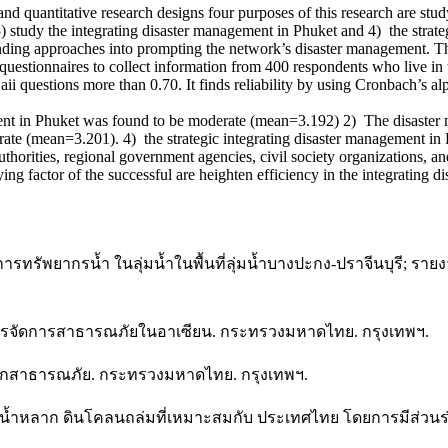
antitative research designs four purposes of this research are studyin
study the integrating disaster management in Phuket and 4) the strateg
mmending approaches into prompting the network’s disaster management. Th
estionnaires to collect information from 400 respondents who live in t
ii questions more than 0.70. It finds reliability by using Cronbach’s al
in Phuket was found to be moderate (mean=3.192) 2) The disaster 
ate (mean=3.201). 4) the strategic integrating disaster management in 
orities, regional government agencies, civil society organizations, a
ing factor of the successful are heighten efficiency in the integrating 
ทรัพยากรน้ำ ในลุ่มน้ำในพื้นที่ลุ่มน้ำบางปะกง-ปราจีนบุรี; ร
ารจัดการสาธารณภัยในอาเซียน. กระทรวงมหาดไทย. กรุงเทพฯ.
ากสาธารณภัย. กระทรวงมหาดไทย. กรุงเทพฯ.
น้ำหลาก ดินโคลนถล่มที่เหมาะสมกับ ประเทศไทย โดยการมีส่วนร