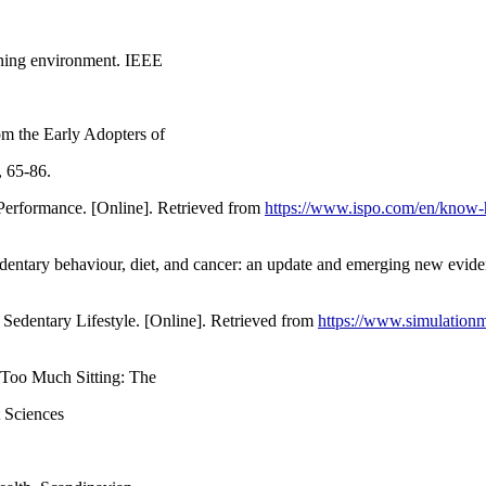
arning environment. IEEE
om the Early Adopters of
 65-86.
 Performance. [Online]. Retrieved from
https://www.ispo.com/en/know-h
sedentary behaviour, diet, and cancer: an update and emerging new evi
Sedentary Lifestyle. [Online]. Retrieved from
https://www.simulationm
 Too Much Sitting: The
 Sciences