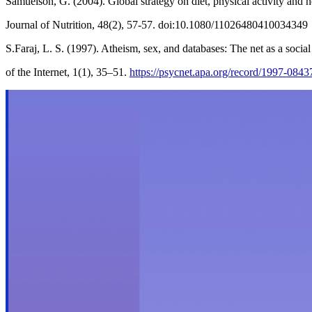
Samuelson, G. (2004). Global strategy on diet, physical activity and 
Journal of Nutrition, 48(2), 57-57. doi:10.1080/11026480410034349
S.Faraj, L. S. (1997). Atheism, sex, and databases: The net as a socia
of the Internet, 1(1), 35–51.
https://psycnet.apa.org/record/1997-084