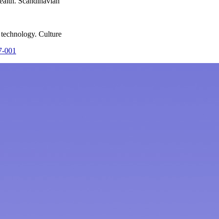
health. Scandinavian
l technology. Culture
37-001