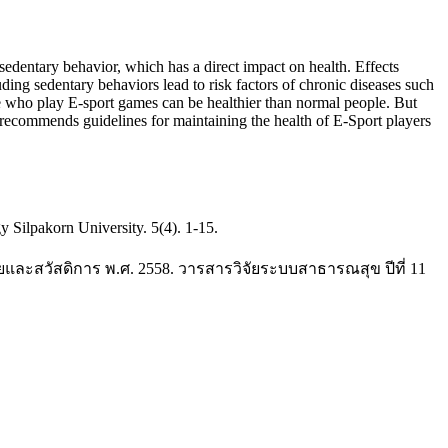
edentary behavior, which has a direct impact on health. Effects
ding sedentary behaviors lead to risk factors of chronic diseases such
le who play E-sport games can be healthier than normal people. But
e recommends guidelines for maintaining the health of E-Sport players
ilpakorn University. 5(4). 1-15.
ละสวัสดิการ พ.ศ. 2558. วารสารวิจัยระบบสาธารณสุข ปีที่ 11