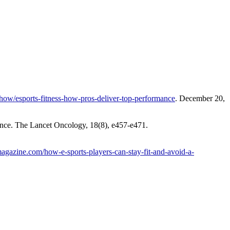
ow/esports-fitness-how-pros-deliver-top-performance
. December 20,
dence. The Lancet Oncology, 18(8), e457-e471.
agazine.com/how-e-sports-players-can-stay-fit-and-avoid-a-