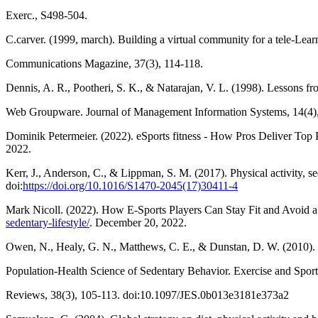
Exerc., S498-504.
C.carver. (1999, march). Building a virtual community for a tele-Le
Communications Magazine, 37(3), 114-118.
Dennis, A. R., Pootheri, S. K., & Natarajan, V. L. (1998). Lessons fr
Web Groupware. Journal of Management Information Systems, 14(4),
Dominik Petermeier. (2022). eSports fitness - How Pros Deliver Top
2022.
Kerr, J., Anderson, C., & Lippman, S. M. (2017). Physical activity, 
doi:
https://doi.org/10.1016/S1470-2045(17)30411-4
Mark Nicoll. (2022). How E-Sports Players Can Stay Fit and Avoid a 
sedentary-lifestyle/
. December 20, 2022.
Owen, N., Healy, G. N., Matthews, C. E., & Dunstan, D. W. (2010).
Population-Health Science of Sedentary Behavior. Exercise and Sport
Reviews, 38(3), 105-113. doi:10.1097/JES.0b013e3181e373a2