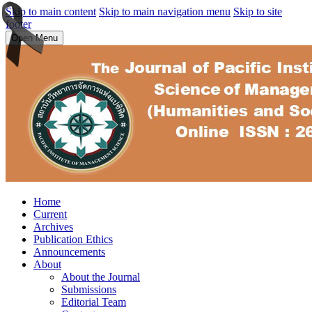
Skip to main content
Skip to main navigation menu
Skip to site
footer
Open Menu
Home
Current
Archives
Publication Ethics
Announcements
About
About the Journal
Submissions
Editorial Team