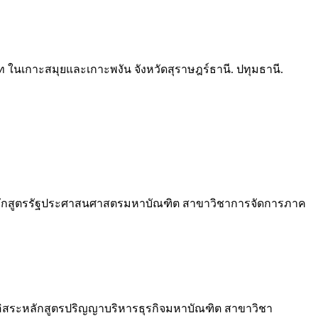
สอร์ท ในเกาะสมุยและเกาะพงัน จังหวัดสุราษฎร์ธานี. ปทุมธานี.
นธ์หลักสูตรรัฐประศาสนศาสตรมหาบัณฑิต สาขาวิชาการจัดการภาค
าอิสระหลักสูตรปริญญาบริหารธุรกิจมหาบัณฑิต สาขาวิชา