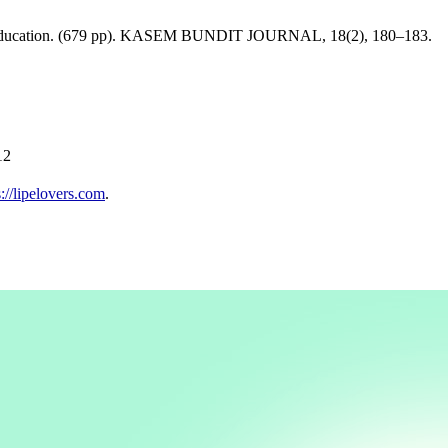
arson Education. (679 pp). KASEM BUNDIT JOURNAL, 18(2), 180–183.
12
s://lipelovers.com
.