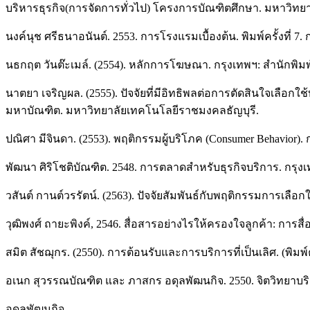
บริหารธุรกิจ(การจัดการทั่วไป) โครงการบัณฑิตศึกษา. มหาวิทยา
นงค์นุช ศรีธนาอนันต์. 2553. การโรงแรมเบื้องต้น. พิมพ์ครั้งที่ 
นธกฤต วันต๊ะเมล์. (2554). หลักการโฆษณา. กรุงเทพฯ: สำนักพิม
นาตยา เจริญผล. (2555). ปัจจัยที่มีอิทธิพลต่อการตัดสินใจเลือก
มหาบัณฑิต. มหาวิทยาลัยเทคโนโลยีราชมงคลธัญบุรี.
ปณิศา มีจินดา. (2553). พฤติกรรมผู้บริโภค (Consumer Behavior).
พัฒนา ศิริโชติบัณฑิต. 2548. การตลาดสำหรับธุรกิจบริการ. กรุงเ
วสันต์ กานต์วรรัตน์. (2563). ปัจจัยสัมพันธ์กับพฤติกรรมการเลือ
วุฒิพงศ์ ถายะพิงค์, 2546. สื่อสารอย่างไรให้ครองใจลูกค้า: การสื
สมิต สัชฌุกร. (2550). การต้อนรับและการบริการที่เป็นเลิศ. (พิมพ์ค
อเนก สุวรรณบัณฑิต และ ภาสกร อดุลพัฒนกิจ. 2550. จิตวิทยาบริการ
อดุลพัฒนกิจ.