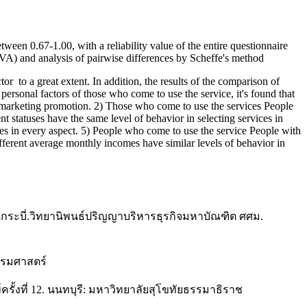
ween 0.67-1.00, with a reliability value of the entire questionnaire
VA) and analysis of pairwise differences by Scheffe's method
or to a great extent. In addition, the results of the comparison of
ersonal factors of those who come to use the service, it's found that
pt marketing promotion. 2) Those who come to use the services People
t statuses have the same level of behavior in selecting services in
ices in every aspect. 5) People who come to use the service People with
ifferent average monthly incomes have similar levels of behavior in
ัดกระบี่.วิทยานิพนธ์ปริญญาบริหารธุรกิจมหาบัณฑิต ศศม.
ธรรมศาสตร์
รั้งที่ 12. นนทบุรี: มหาวิทยาลัยสุโขทัยธรรมาธิราช