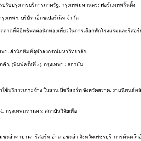
รปรับปรุงการบริการภาครัฐ. กรุงเทพมหานคร: ฟอร์แมทพริ้นติ้ง.
รุงเทพฯ. บริษัท เอ็กซเปอร์เน็ท จำกัด
ัยทางการตลาดที่มีอิทธิพลต่อนักท่องเที่ยวในการเลือกพักโรงแรมและรี
รุงเทพฯ: สำนักพิมพ์จุฬาลงกรณ์มหาวิทยาลัย.
า. (พิมพ์ครั้งที่ 2). กรุงเทพฯ : สถาบัน
่มาใฃ้บริการเกาะช้าง ใบลาน บีชรีสอร์ท จังหวัดตราด. งานนิพ
51. กรุงเทพมหานคร: สถาบันวิจัยเพื่อ
รมชะอำคาบาน่า รีสอร์ท อำเภอชะอำ จังหวัดเพชรบุรี. การค้นคว้