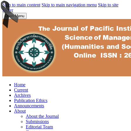
Skip to main content
Skip to main navigation menu
Skip to site
footer
Open Menu
Home
Current
Archives
Publication Ethics
Announcements
About
About the Journal
Submissions
Editorial Team