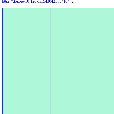
https://doi.org/10.1207/s15430421tip4104_2
.