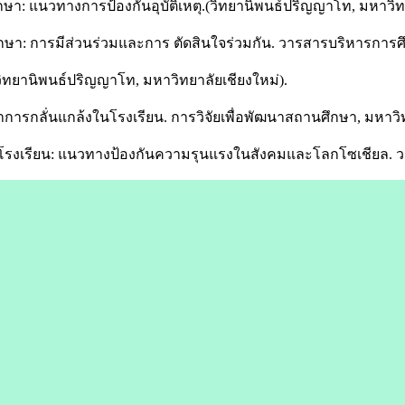
: แนวทางการป้องกันอุบัติเหตุ.(วิทยานิพนธ์ปริญญาโท, มหาวิท
: การมีส่วนร่วมและการ ตัดสินใจร่วมกัน. วารสารบริหารการศึกษ
ิทยานิพนธ์ปริญญาโท, มหาวิทยาลัยเชียงใหม่).
ปัญหาการกลั่นแกล้งในโรงเรียน. การวิจัยเพื่อพัฒนาสถานศึกษา, มห
รงเรียน: แนวทางป้องกันความรุนแรงในสังคมและโลกโซเชียล. วา