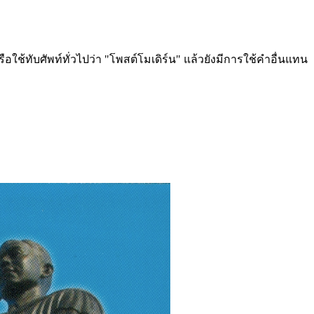
ช้ทับศัพท์ทั่วไปว่า "โพสต์โมเดิร์น" แล้วยังมีการใช้คำอื่นแทน