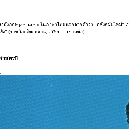
าษาอังกฤษ posmodern ในภาษาไทยนอกจากคำว่า "หลังสมัยใหม่" หรือใ
ลัง" (ราชบัณฑิตยสถาน, 2530) .... (อ่านต่อ)
ศาสตร
,