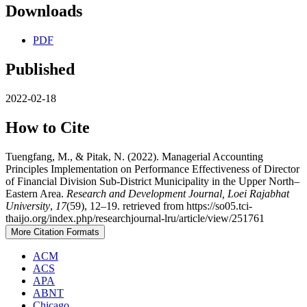
Downloads
PDF
Published
2022-02-18
How to Cite
Tuengfang, M., & Pitak, N. (2022). Managerial Accounting
Principles Implementation on Performance Effectiveness of Director
of Financial Division Sub-District Municipality in the Upper North–
Eastern Area.
Research and Development Journal, Loei Rajabhat
University
,
17
(59), 12–19. retrieved from https://so05.tci-
thaijo.org/index.php/researchjournal-lru/article/view/251761
More Citation Formats
ACM
ACS
APA
ABNT
Chicago