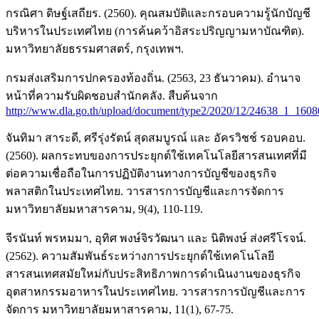
กรณิศา ดิษฐ์เสถียร. (2560). คุณสมบัติและกรอบความรู้นักบัญชี
บริหารในประเทศไทย (การค้นคว้าอิสระปริญญามหาบัณฑิต).
มหาวิทยาลัยธรรมศาสตร์, กรุงเทพฯ.
กรมส่งเสริมการปกครองท้องถิ่น. (2563, 23 ธันวาคม). อำนาจ
หน้าที่ความรับผิดชอบสำนักคลัง. สืบค้นจาก
http://www.dla.go.th/upload/document/type2/2020/12/24638_1_160
จันทิมา สาระดี, ศรีรุ่งรัตน์ สุดสมบูรณ์ และ อัครวิชช์ รอบคอบ.
(2560). ผลกระทบของการประยุกต์ใช้เทคโนโลยีสารสนเทศที่มี
ต่อความเชื่อถือในการปฏิบัติงานทางการบัญชีของธุรกิจ
พลาสติกในประเทศไทย. วารสารการบัญชีและการจัดการ
มหาวิทยาลัยมหาสารคาม, 9(4), 110-119.
จีรนันท์ พรหมมา, อุทิศ พงษ์จิรวัฒนา และ นิติพงษ์ ส่งศรีโรจน์.
(2562). ความสัมพันธ์ระหว่างการประยุกต์ใช้เทคโนโลยี
สารสนเทศสมัยใหม่กับประสิทธิภาพการดำเนินงานของธุรกิจ
อุตสาหกรรมอาหารในประเทศไทย. วารสารการบัญชีและการ
จัดการ มหาวิทยาลัยมหาสารคาม, 11(1), 67-75.