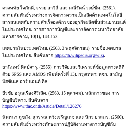
ดวงหทัย ใจภักดี, จรวย สาวิถี และ มณีรัตน์ วงษ์ซิ้ม. (2561).
ความสัมพันธ์ระหว่างการจัดการความเป็นเลิศด้านเทคโนโลยี
สารสนเทศกับความสำเร็จองค์กรของธุรกิจผลิตชิ้นส่วนยานยนต์
ในประเทศไทย. วารสารการบัญชีและการจัดการ มหาวิทยาลัย
มหาสารคาม, 10(1), 143-153.
เทศบาลในประเทศไทย. (2563, 3 พฤศจิกายน). รายชื่อเทศบาล
ในประเทศไทย. สืบค้นจาก
https://th.wilipedia.org/wiki
.
ธานินทร์ ศิลป์จารุ. (2555). การวิจัยและวิเคราะห์ข้อมูลทางสถิติ
ด้วย SPSS และ AMOS (พิมพ์ครั้งที่ 13). กรุงเทพฯ: หจก. สามัญ
บิสซิเนส อาร์ แอนด์ ดีล.
ธีรชัย อรุณเรืองศิริเลิศ. (2563, 15 ตุลาคม). หลักการของ การ
บัญชีบริหาร. สืบค้นจาก
https://www.tfac.or.th/Article/Detail/126276
.
นันทนา ภูขมัง, สุวรรณ หวังเจริญเดช และ นิกร ยาสมร. (2560).
ความสัมพันธ์ระหว่างทักษะการปฏิบัติงานทางการบัญชีกับ